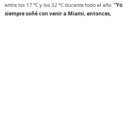
entre los 17 °C y los 32 °C durante todo el año.
“Yo
siempre soñé con venir a Miami, entonces,
siempre me lo imaginaba todo muy celeste o
muy verde, con los colores muy intensos y en
realidad cuando llegué, era lo mismo que
imaginaba”,
revela la hualpenina.
“Acá decimos
que Miami no necesita filtro de colores”
, añade.
En cuanto a la eterna fiesta y diversión que exuda la
ciudad, la chilena cuenta que los habitantes de
Miami, conocen cómo venderse al mundo. “Aquí las
mujeres vamos a la discoteca, a cenar y a los yates,
de modo gratis porque es un negocio mostrar los
lujos”, sostiene Jennifer.
“Siento que Miami te entrega la vida de un