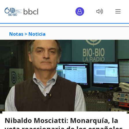
Notas >
Noticia
Nibaldo Mosciatti: Monarquía, la
veta reaccionaria de los españoles