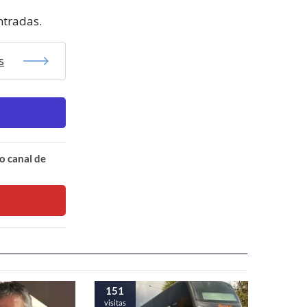
ntradas.
s
o canal de
151
visitas