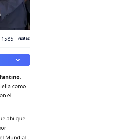
1585
visitas
nfantino
,
riella como
on el
fue ahí que
eor
 el Mundial
.