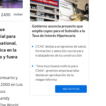
2430
visitas
Gobierno anuncia proyecto que
que
amplía cupos para el Subsidio a la
Tasa de Interés Hipotecaria
ial para
national,
CChC destaca programas de salud,
ica en la
formación y atención social para
trabajadores de la construcción
o y fuera
"Una muy buena noticia para
Chile": gremios empresariales
destacan aprobación de la
presario y
megarreforma
o 2000 en Los
MÁS NOTICIAS
sus
 Randy
 The World