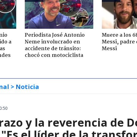
nio
Periodista José Antonio
Muere a los 6
ido a
Neme involucrado en
Messi, padre 
ras
accidente de tránsito:
Messi
ndes
chocó con motociclista
nal
> Noticia
0:50
razo y la reverencia de 
 "Es el líder de la transf