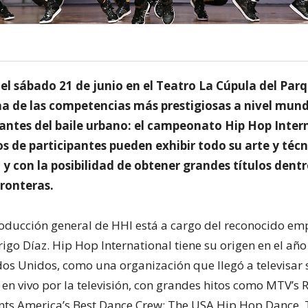
 el sábado 21 de junio en el Teatro La Cúpula del Par
na de las competencias más prestigiosas a nivel mund
antes del baile urbano: el campeonato Hip Hop Inter
 de participantes pueden exhibir todo su arte y técn
 y con la posibilidad de obtener grandes títulos dentr
fronteras.
producción general de HHI está a cargo del reconocido em
igo Díaz. Hip Hop International tiene su origen en el añ
dos Unidos, como una organización que llegó a televisar 
en vivo por la televisión, con grandes hitos como MTV’s
nts America’s Best Dance Crew: The USA Hip Hop Dance,