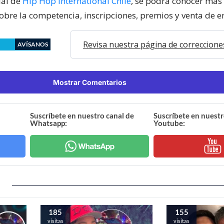
cial de
Hip Hop International Chile
, se podrá conocer más
obre la competencia, inscripciones, premios y venta de e
Revisa nuestra página de correccione
AVÍSANOS
Mostrar Comentarios
Suscríbete en nuestro canal de
Suscríbete en nuestr
Whatsapp:
Youtube:
185
155
visitas
visitas