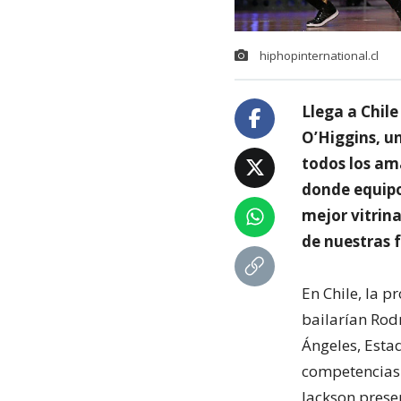
hiphopinternational.cl
Llega a Chile
O’Higgins, u
todos los am
donde equipos
mejor vitrina
de nuestras 
En Chile, la 
bailarían Rodr
Ángeles, Esta
competencias 
Jackson prese