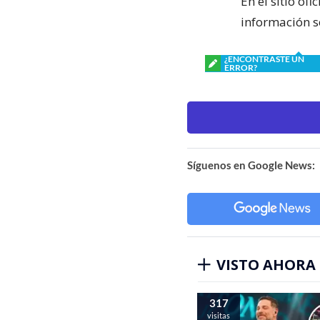
En el sitio ofi
información s
¿ENCONTRASTE UN
ERROR?
Síguenos en Google News:
VISTO AHORA
317
visitas