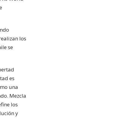
e
endo
realizan los
ile se
ibertad
rtad es
como una
ndo. Mezcla
fine los
lución y