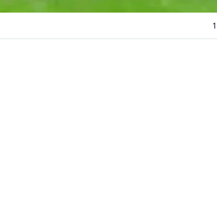
1
VER RESUMEN
ituación se vivió este sábado en la
Segunda División del
 cual generó un accidente automovilístico a las afueras 
ntevideo.
e enfrentaban
Uruguay Montevideo vs Paysandú
y a lo
ego, el jugador
Richard Núñez
despejó una pelota divid
 saliendo del pequeño estadio ubicado sobre los acceso
la transmisión quedó enfocando la trayectoria del esféri
nte del recinto deportivo, cayendo entre los autos que tr