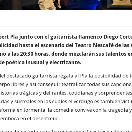
bert Pla junto con el guitarrista flamenco Diego Cort
icidad hasta el escenario del Teatro Nescafé de las 
nio a las 20:30 horas, donde mezclarán sus talentos e
e poética inusual y electrizante.
el destacado guitarrista regala al Pla la posibilidad de t
rpo libres y así conseguir teatralizar todas sus cancion
storias trágicas y delirantes, cotidianas y sorprendentes
udas y surreales en las cuales el verdugo es también vícti
sforma en tormenta, la comedia convive con la tragedia y
emboca en el desenfreno.
o que tiene todo para hacer evidente la estrecha línea q