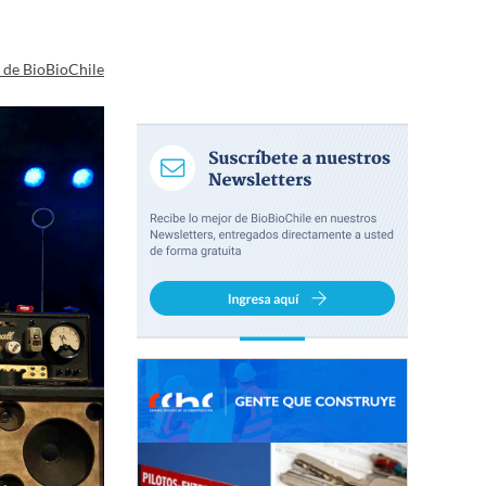
a de BioBioChile