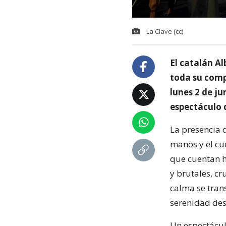
La Clave (cc)
El catalán Al
toda su compl
lunes 2 de ju
espectáculo d
La presencia d
manos y el cue
que cuentan hi
y brutales, cr
calma se tran
serenidad des
Un espectácul