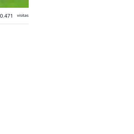
0.471
visitas
 fútbol
del Parque
s 23
ida y el
s a
co, que
ansitaban