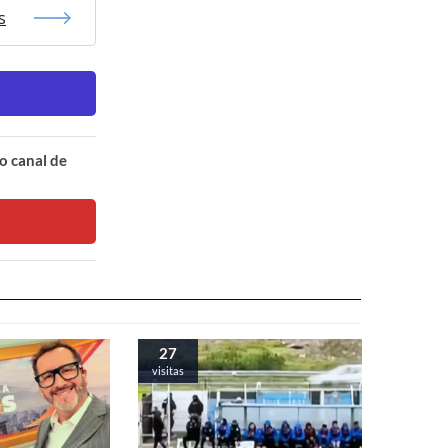
s
o canal de
27
visitas