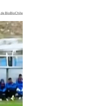
a de BioBioChile