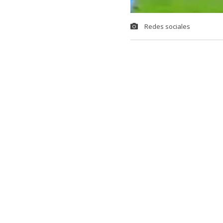
Redes sociales
Una insólita s
uruguayo,
la
ANCAP, en Mo
Resulta que s
minutos de ju
balón terminó
Montevideo.
La cámara de 
salía lentame