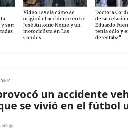
Video revela cómo se
Doctora Corde
sta
originó el accidente entre
de su relació
y sur:
José Antonio Neme y un
Eduardo Fuen
ctadas
motociclista en Las
tenía odio y 
Condes
detestaba"
 00:10
rovocó un accidente vehic
que se vivió en el fútbol
Contigo