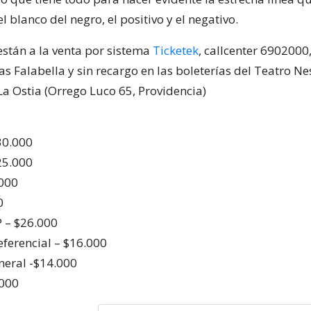
el blanco del negro, el positivo y el negativo.
están a la venta por sistema
Ticketek
, callcenter 6902000
s Falabella y sin recargo en las boleterías del Teatro Ne
La Ostia (Orrego Luco 65, Providencia)
30.000
25.000
.000
0
P – $26.000
eferencial – $16.000
neral -$14.000
.000