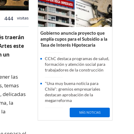
444
visitas
Gobierno anuncia proyecto que
és traerán
amplía cupos para el Subsidio a la
Tasa de Interés Hipotecaria
Artes este
n un
CChC destaca programas de salud,
formación y atención social para
trabajadores de la construcción
ener las
"Una muy buena noticia para
es, temas
Chile": gremios empresariales
, delicadas
destacan aprobación de la
megarreforma
ma, la
 la
MÁS NOTICIAS
ue separa el