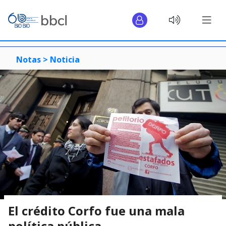
Notas >
Noticia
El crédito Corfo fue una mala
política pública