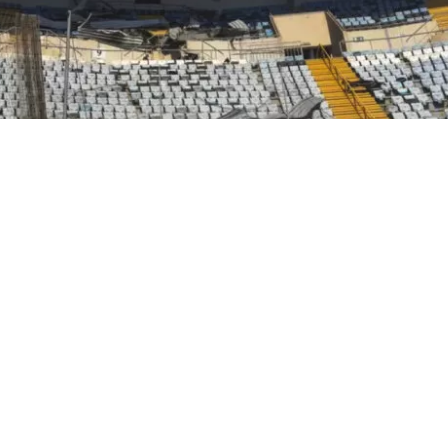
VER RESUMEN
murieron y cuatro resultaron heridas en un ataque con 
a ciudad de Izyum, en el este de Ucrania, informó el vier
el gobernador de Járkov, Oleh Syniehubov.
inguiendo un incendio que abarcaba 400 metros cuadrad
 a través de Telegram.