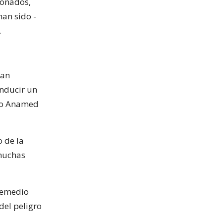
onados,
han sido -
.
yan
nducir un
nto Anamed
 de la
 muchas
 remedio
del peligro