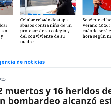
Celular robado destapa
Se viene el h
lcar
abusos contra niña de un
verano 2026: 
as o
profesor de su colegio y
cuándo será e
 y
del conviviente de su
hora según n
madre
gencia de noticias
9:25
2 muertos y 16 heridos d
un bombardeo alcanzó est