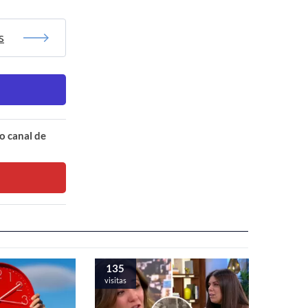
s
o canal de
135
visitas