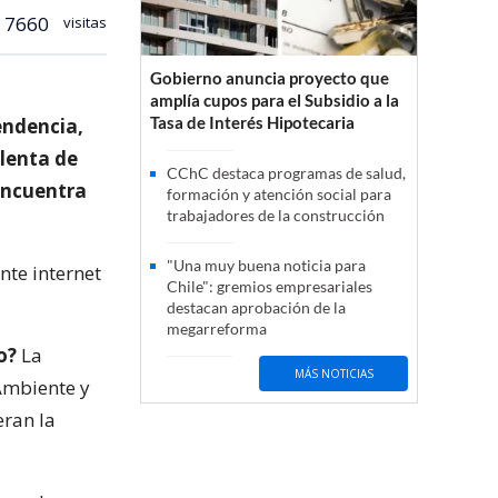
7660
visitas
Gobierno anuncia proyecto que
amplía cupos para el Subsidio a la
Tasa de Interés Hipotecaria
endencia,
ulenta de
CChC destaca programas de salud,
encuentra
formación y atención social para
trabajadores de la construcción
"Una muy buena noticia para
nte internet
Chile": gremios empresariales
destacan aprobación de la
megarreforma
o?
La
MÁS NOTICIAS
Ambiente y
eran la