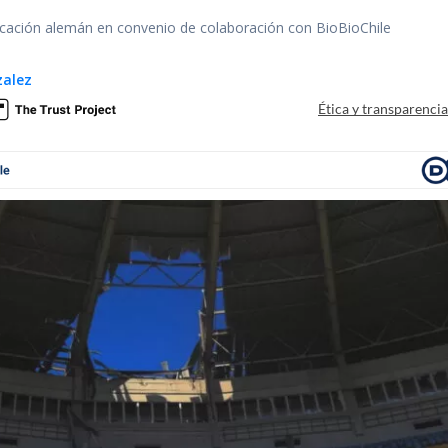
ación alemán en convenio de colaboración con BioBioChile
zalez
Ética y transparenci