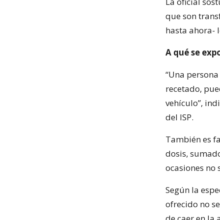
La oficial so
que son transf
hasta ahora- l
A qué se exp
“Una persona 
recetado, pue
vehículo”, in
del ISP.
También es fa
dosis, sumado
ocasiones no 
Según la espe
ofrecido no se
de caer en la