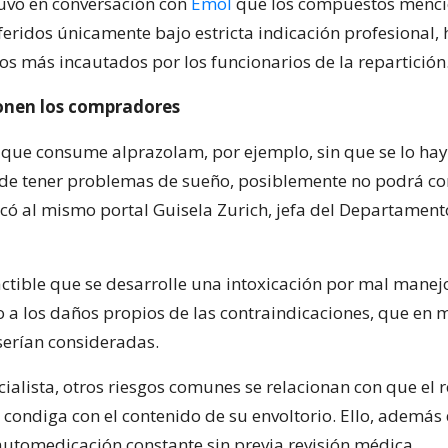
stuvo en conversación con
Emol
que los compuestos menci
eridos únicamente bajo estricta indicación profesional, 
os más incautados por los funcionarios de la repartición
onen los compradores
que consume alprazolam, por ejemplo, sin que se lo ha
de tener problemas de sueño, posiblemente no podrá co
dicó al mismo portal Guisela Zurich, jefa del Departame
ctible que se desarrolle una intoxicación por mal manejo
 a los daños propios de las contraindicaciones, que en
serían consideradas.
cialista, otros riesgos comunes se relacionan con que el
 condiga con el contenido de su envoltorio. Ello, además 
 automedicación constante sin previa revisión médica.