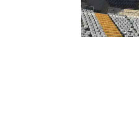
Deutsche Welle
Dos personas 
Rusia contra l
(07.08.2026) 
Se estaba ext
el funcionario