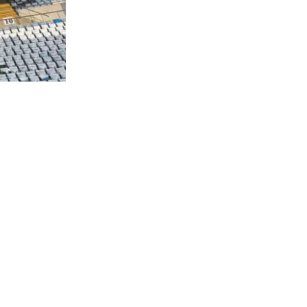
182
visitas
cohetes de
nes
os, señaló