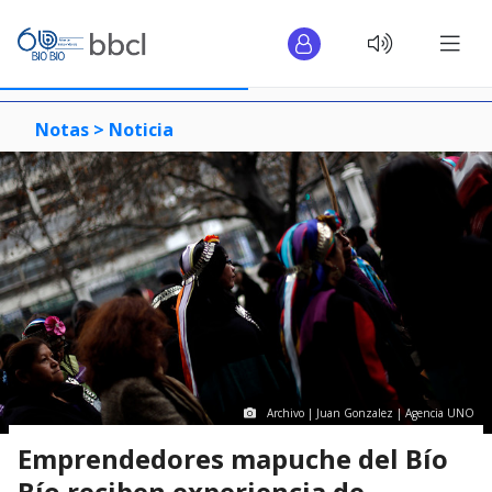
Notas >
Noticia
Archivo | Juan Gonzalez | Agencia UNO
Emprendedores mapuche del Bío
Bío reciben experiencia de