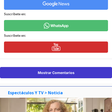
Suscríbete en:
Suscríbete en:
Mostrar Comentarios
Espectáculos Y TV
> Noticia