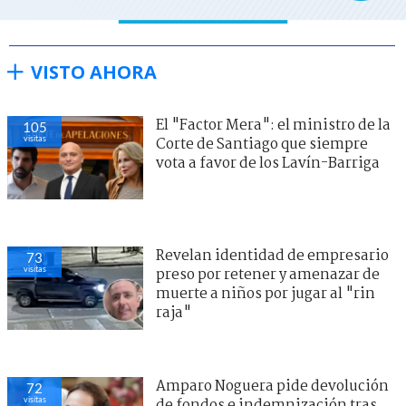
VISTO AHORA
El "Factor Mera": el ministro de la
105
visitas
Corte de Santiago que siempre
vota a favor de los Lavín-Barriga
Revelan identidad de empresario
73
visitas
preso por retener y amenazar de
muerte a niños por jugar al "rin
raja"
Amparo Noguera pide devolución
72
visitas
de fondos e indemnización tras