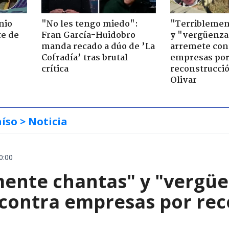
nio
"No les tengo miedo":
"Terriblemen
te de
Fran García-Huidobro
y "vergüenza
manda recado a dúo de ’La
arremete con
Cofradía’ tras brutal
empresas po
crítica
reconstrucció
Olivar
aíso
> Noticia
0:00
mente chantas" y "vergüe
contra empresas por reco