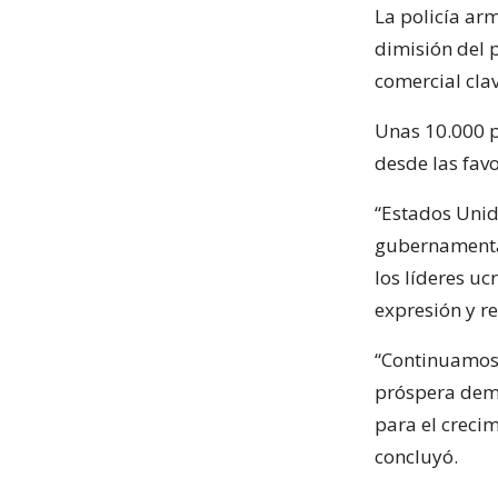
La policía ar
dimisión del 
comercial cla
Unas 10.000 p
desde las fav
“Estados Unid
gubernamental
los líderes uc
expresión y r
“Continuamos 
próspera demo
para el creci
concluyó.