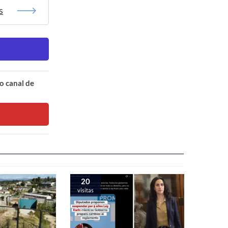
s
o canal de
20
visitas