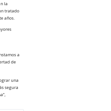
n la
un tratado
te años.
ayores
Instamos a
bertad de
ograr una
ás segura
a”,