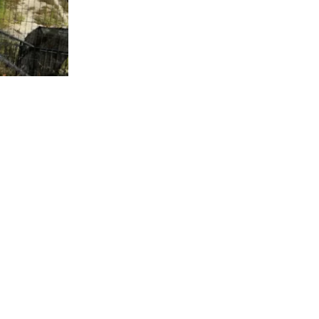
0.466
visitas
ica a cargo
 referir a la
ntas” a las
e los
ián en el