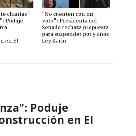
te chantas"
"No cuenten con mi
": Poduje
voto": Presidenta del
tra
Senado rechaza propuesta
r
para suspender por 5 años
n en El
Ley Karin
nza": Poduje
nstrucción en El