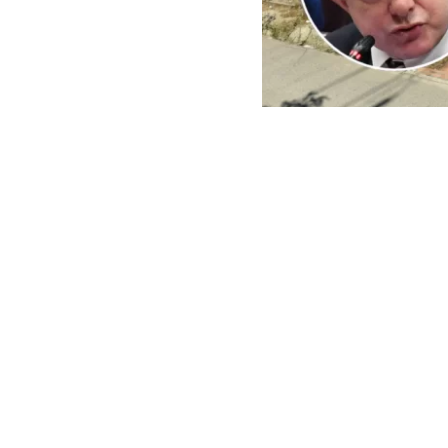
ARCHIVO | Agencia UNO | 
Este viernes e
del Minister
reconstrucci
En ese context
empresas cuest
peritajes espe
sector El Oliva