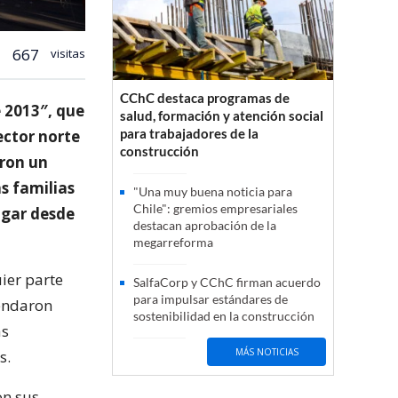
667
visitas
CChC destaca programas de
e 2013″, que
salud, formación y atención social
para trabajadores de la
ector norte
construcción
eron un
s familias
"Una muy buena noticia para
Chile": gremios empresariales
ugar desde
destacan aprobación de la
megarreforma
ier parte
SalfaCorp y CChC firman acuerdo
para impulsar estándares de
mendaron
sostenibilidad en la construcción
as
MÁS NOTICIAS
s.
on sus