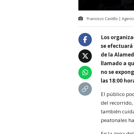
Francisco Castillo | Agenc
Los organiza
se efectuará
de la Alamed
llamado a qu
no se expong
las 18:00 hor
El público po
del recorrido,
también cuidar
peatonales ha
En la zona de