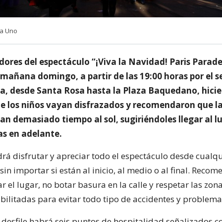
ia Uno
dores del espectáculo “¡Viva la Navidad! Paris Parad
 mañana domingo, a partir de las 19:00 horas por el s
a, desde Santa Rosa hasta la Plaza Baquedano, hici
e los niños vayan disfrazados y recomendaron que la
an demasiado tiempo al sol, sugiriéndoles llegar al l
as en adelante.
drá disfrutar y apreciar todo el espectáculo desde cualqu
 sin importar si están al inicio, al medio o al final. Reco
 el lugar, no botar basura en la calle y respetar las zon
bilitadas para evitar todo tipo de accidentes y problema
l desfile habrá seis puntos de hospitalidad señalizados c