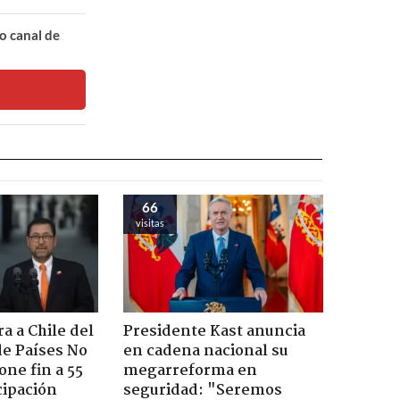
o canal de
66
visitas
a a Chile del
Presidente Kast anuncia
e Países No
en cadena nacional su
one fin a 55
megarreforma en
cipación
seguridad: "Seremos