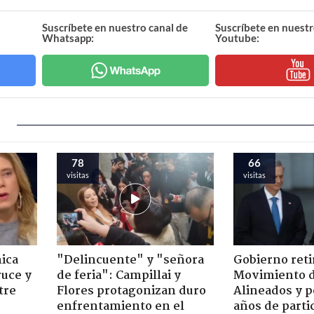
Suscríbete en nuestro canal de
Suscríbete en nuestr
Whatsapp:
Youtube:
78
66
visitas
visitas
ica
"Delincuente" y "señora
Gobierno retir
ruce y
de feria": Campillai y
Movimiento d
tre
Flores protagonizan duro
Alineados y p
enfrentamiento en el
años de parti