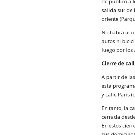
de público a l
salida sur de 
oriente (Parq
No habrá acce
autos ni bicic
luego por los
Cierre de cal
A partir de l
está programad
y calle París 
En tanto, la 
cerrada desde
En estos cierre
sus domicilios