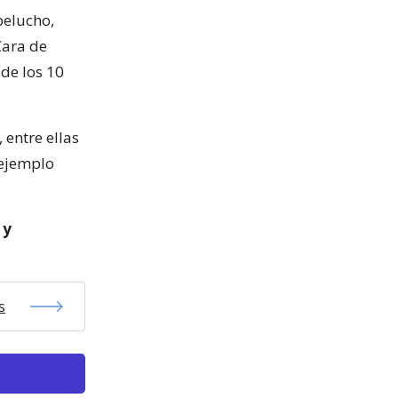
pelucho,
Cara de
 de los 10
 entre ellas
 ejemplo
 y
s