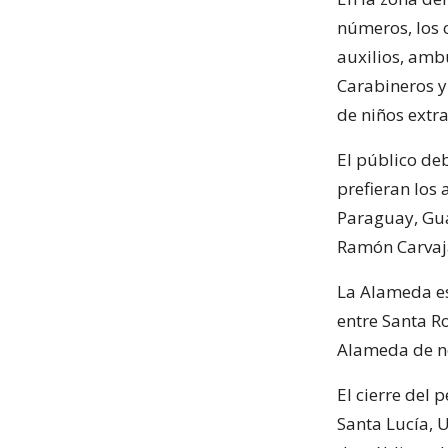
números, los 
auxilios, ambu
Carabineros y
de niños extr
El público de
prefieran los
Paraguay, Gua
Ramón Carvaj
La Alameda est
entre Santa R
Alameda de no
El cierre del 
Santa Lucía, 