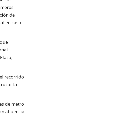
rimeros
nción de
ial en caso
 que
onal
Plaza,
el recorrido
cruzar la
nes de metro
an afluencia