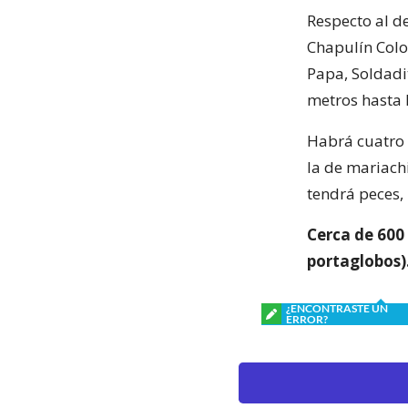
Respecto al de
Chapulín Color
Papa, Soldadit
metros hasta 
Habrá cuatro c
la de mariach
tendrá peces,
Cerca de 600 
portaglobos)
¿ENCONTRASTE UN
ERROR?