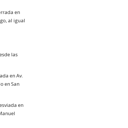
errada en
o, al igual
esde las
iada en Av.
lo en San
desviada en
 Manuel