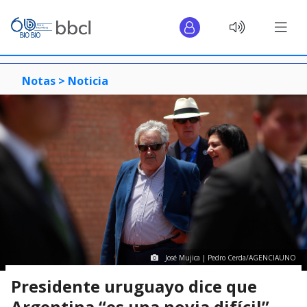
Notas >
Noticia
José Mujica | Pedro Cerda/AGENCIAUNO
Presidente uruguayo dice que
Argentina “es una novia difícil”