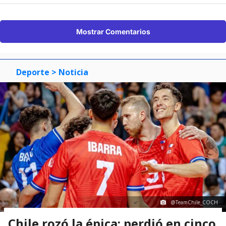
Mostrar Comentarios
Deporte
> Noticia
@TeamChile_COCH
Chile rozó la épica: perdió en cinco