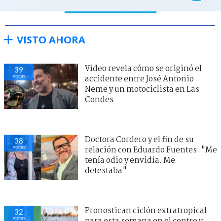
VISTO AHORA
Video revela cómo se originó el
39
visitas
accidente entre José Antonio
Neme y un motociclista en Las
Condes
Doctora Cordero y el fin de su
38
visitas
relación con Eduardo Fuentes: "Me
tenía odio y envidia. Me
detestaba"
Pronostican ciclón extratropical
32
visitas