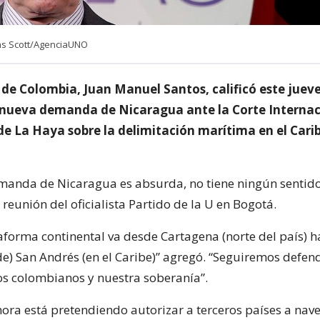
ns Scott/AgenciaUNO
 de Colombia, Juan Manuel Santos, calificó este juev
 nueva demanda de Nicaragua ante la Corte Internac
) de La Haya sobre la delimitación marítima en el Carib
manda de Nicaragua es absurda, no tiene ningún sentido”
reunión del oficialista Partido de la U en Bogotá.
aforma continental va desde Cartagena (norte del país) ha
de) San Andrés (en el Caribe)” agregó. “Seguiremos defen
os colombianos y nuestra soberanía”.
ora está pretendiendo autorizar a terceros países a nav