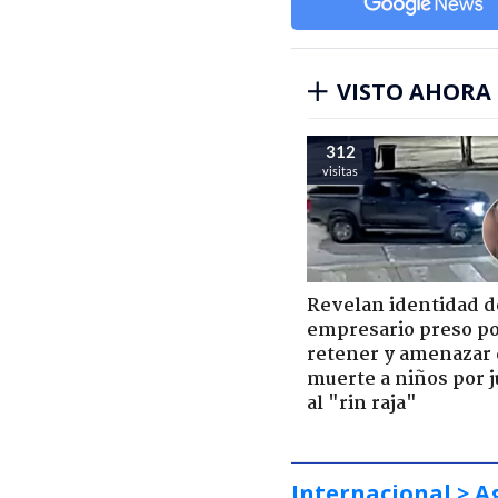
VISTO AHORA
312
visitas
Revelan identidad d
empresario preso p
retener y amenazar
muerte a niños por 
al "rin raja"
Internacional
> A