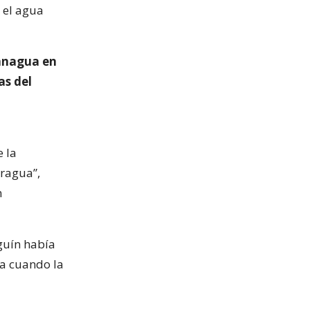
 el agua
Managua en
as del
 la
aragua”,
n
lguín había
a cuando la