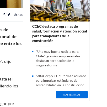
516
visitas
CChC destaca programas de
es de
salud, formación y atención social
para trabajadores de la
ional de
construcción
e entre los
"Una muy buena noticia para
Chile": gremios empresariales
, dijo
destacan aprobación de la
megarreforma
SalfaCorp y CChC firman acuerdo
sta (el
para impulsar estándares de
sostenibilidad en la construcción
diendo los
MÁS NOTICIAS
egar por