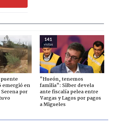
141
visitas
 puente
"Hueón, tenemos
6 emergió en
familia": Silber devela
a Serena por
ante fiscalía pelea entre
tuvo
Vargas y Lagos por pagos
a Migueles