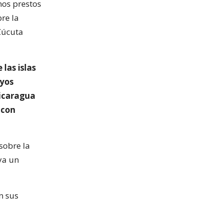
mos prestos
re la
 Cúcuta
las islas
ayos
Nicaragua
 con
sobre la
ya un
n sus