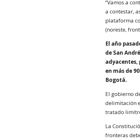
“Vamos a cont
a contestar, 
plataforma co
(noreste, fron
El año pasado
de San Andrés
adyacentes, 
en más de 90
Bogotá.
El gobierno de
delimitación 
tratado limítr
La Constituci
fronteras deb