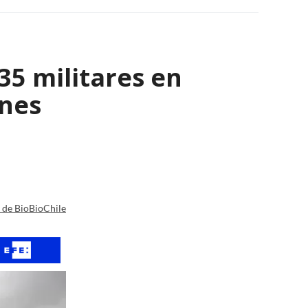
35 militares en
ones
a de BioBioChile