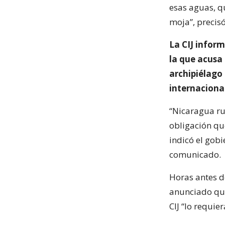
esas aguas, q
moja”, precis
La CIJ infor
la que acusa 
archipiélago 
internaciona
“Nicaragua ru
obligación qu
indicó el gob
comunicado.
Horas antes d
anunciado qu
CIJ “lo requier