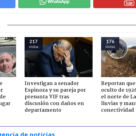
217
176
visitas
visitas
e
Investigan a senador
Reportan que
or
Espinoza y su pareja por
oculto de 192
 de
presunta VIF tras
el norte de L
jugar
discusión con daños en
lluvias y man
departamento
conectividad
gencia de noticias