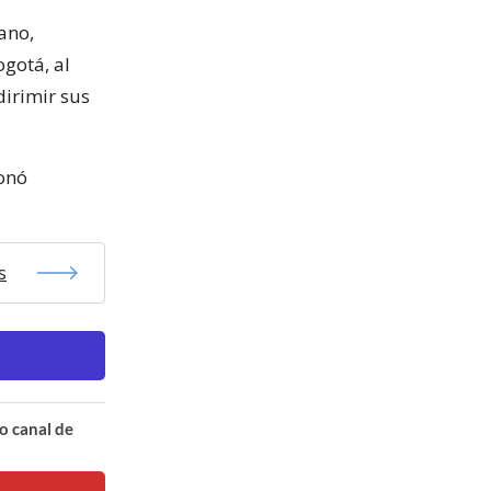
ano,
gotá, al
dirimir sus
onó
s
o canal de