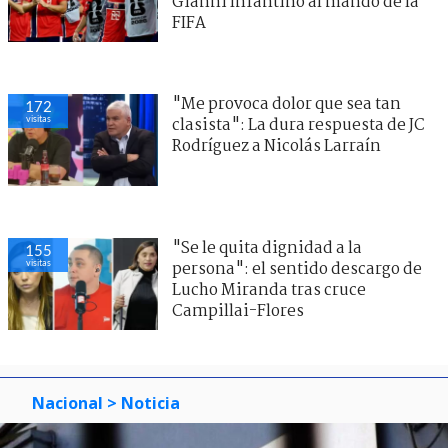
Gianni Infantino al mando de la
FIFA
"Me provoca dolor que sea tan
172
visitas
clasista": La dura respuesta de JC
Rodríguez a Nicolás Larraín
"Se le quita dignidad a la
155
visitas
persona": el sentido descargo de
Lucho Miranda tras cruce
Campillai-Flores
Nacional
> Noticia