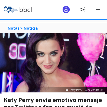
Notas >
Noticia
Katy Perry | Liam Mendes (cc)
Katy Perry envía emotivo mensaje
por Twitter a fan que murió de