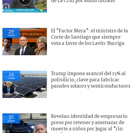
de La Cruz por audio filtrado
El "Factor Mera": el ministro de la
29
visitas
Corte de Santiago que siempre
vota a favor de los Lavín-Barriga
Trump impone arancel del 15% al
26
visitas
polisilicio, clave para fabricar
paneles solares y semiconductores
Revelan identidad de empresario
25
visitas
preso por retener y amenazar de
muerte a niños por jugar al "rin