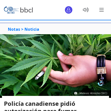
Notas >
Noticia
Mateusz Atroszko (SXC)
Policía canadiense pidió
autorización para fumar