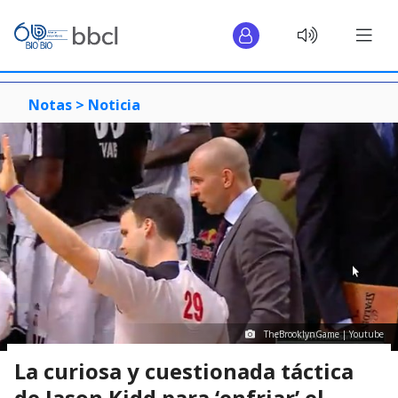
Notas >
Noticia
TheBrooklynGame | Youtube
La curiosa y cuestionada táctica
de Jason Kidd para ‘enfriar’ el