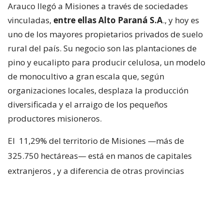
Arauco llegó a Misiones a través de sociedades
vinculadas,
entre ellas Alto Paraná S.A
., y hoy es
uno de los mayores propietarios privados de suelo
rural del país. Su negocio son las plantaciones de
pino y eucalipto para producir celulosa, un modelo
de monocultivo a gran escala que, según
organizaciones locales, desplaza la producción
diversificada y el arraigo de los pequeños
productores misioneros.
El
11,29% del territorio de Misiones —más de
325.750 hectáreas— está en manos de capitales
extranjeros
, y a diferencia de otras provincias
argentinas, donde esa propiedad se reparte entre
varias nacionalidades, en Misiones domina el
capital chileno. Los departamentos con frente sobre