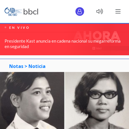
EN VIVO
Presidente Kast anuncia en cadena nacional su megarreforma
en seguridad
Notas >
Noticia