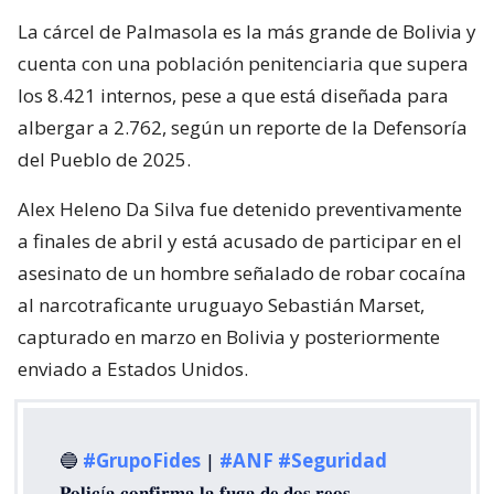
La cárcel de Palmasola es la más grande de Bolivia y
cuenta con una población penitenciaria que supera
los 8.421 internos, pese a que está diseñada para
albergar a 2.762, según un reporte de la Defensoría
del Pueblo de 2025.
Alex Heleno Da Silva fue detenido preventivamente
a finales de abril y está acusado de participar en el
asesinato de un hombre señalado de robar cocaína
al narcotraficante uruguayo Sebastián Marset,
capturado en marzo en Bolivia y posteriormente
enviado a Estados Unidos.
🔵
#GrupoFides
|
#ANF
#Seguridad
𝐏𝐨𝐥𝐢𝐜í𝐚 𝐜𝐨𝐧𝐟𝐢𝐫𝐦𝐚 𝐥𝐚 𝐟𝐮𝐠𝐚 𝐝𝐞 𝐝𝐨𝐬 𝐫𝐞𝐨𝐬