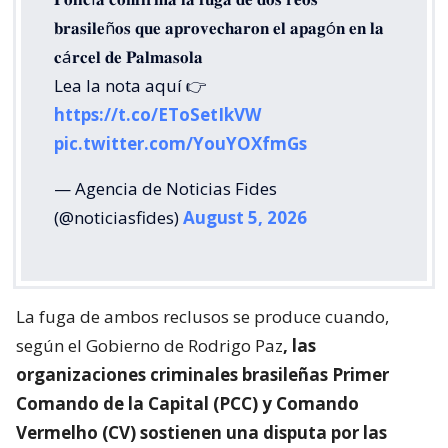
𝐛𝐫𝐚𝐬𝐢𝐥𝐞ñ𝐨𝐬 𝐪𝐮𝐞 𝐚𝐩𝐫𝐨𝐯𝐞𝐜𝐡𝐚𝐫𝐨𝐧 𝐞𝐥 𝐚𝐩𝐚𝐠ó𝐧 𝐞𝐧 𝐥𝐚
𝐜á𝐫𝐜𝐞𝐥 𝐝𝐞 𝐏𝐚𝐥𝐦𝐚𝐬𝐨𝐥𝐚
Lea la nota aquí 👉
https://t.co/EToSetIkVW
pic.twitter.com/YouYOXfmGs
— Agencia de Noticias Fides
(@noticiasfides)
August 5, 2026
La fuga de ambos reclusos se produce cuando,
según el Gobierno de Rodrigo Paz
, las
organizaciones criminales brasileñas Primer
Comando de la Capital (PCC) y Comando
Vermelho (CV) sostienen una disputa por las