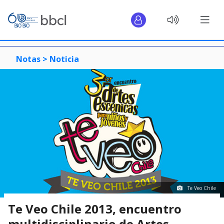
Notas >
Noticia
Te Veo Chile
Te Veo Chile 2013, encuentro
multidisciplinario de Artes