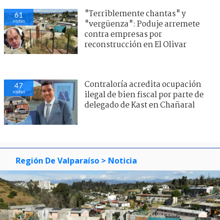
"Terriblemente chantas" y
61
visitas
"vergüenza": Poduje arremete
contra empresas por
reconstrucción en El Olivar
Contraloría acredita ocupación
47
visitas
ilegal de bien fiscal por parte de
delegado de Kast en Chañaral
Región De Valparaíso
> Noticia