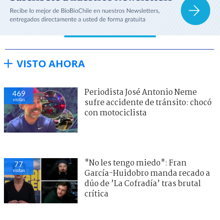
VISTO AHORA
Periodista José Antonio Neme
469
visitas
sufre accidente de tránsito: chocó
con motociclista
"No les tengo miedo": Fran
77
visitas
García-Huidobro manda recado a
dúo de ’La Cofradía’ tras brutal
crítica