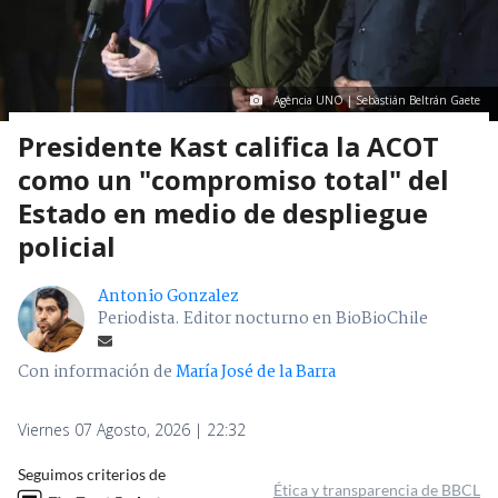
Agencia UNO | Sebastián Beltrán Gaete
Presidente Kast califica la ACOT
como un "compromiso total" del
Estado en medio de despliegue
policial
Antonio Gonzalez
Periodista. Editor nocturno en BioBioChile
Con información de
María José de la Barra
Viernes 07 Agosto, 2026 | 22:32
Seguimos criterios de
Ética y transparencia de BBCL