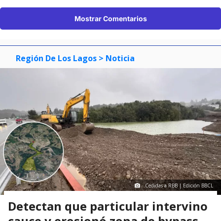
Mostrar Comentarios
Región De Los Lagos
> Noticia
Cedidas a RBB | Edición BBCL
Detectan que particular intervino
cauce y erosionó zona de bypass