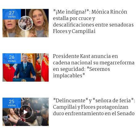
"¡Me indigna!": Mónica Rincón
27
visitas
estalla por cruce y
descalificaciones entre senadoras
Flores y Campillai
Presidente Kast anuncia en
26
visitas
cadena nacional su megarreforma
en seguridad: "Seremos
implacables"
"Delincuente" y "señora de feria":
25
visitas
Campillai y Flores protagonizan
duro enfrentamiento en el Senado