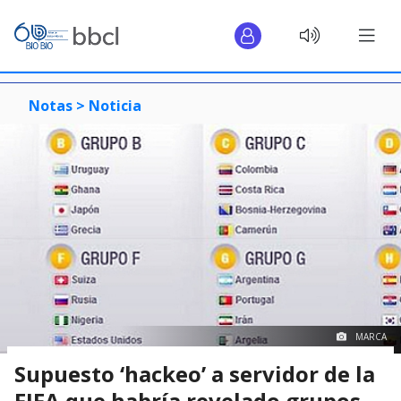
Notas >
Noticia
MARCA
Supuesto ‘hackeo’ a servidor de la
FIFA que habría revelado grupos