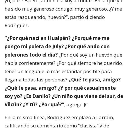
yo, por respeto, aquí no la voy a contar. En la que yo
he sido muy generoso contigo, muy generoso, ¿Y me
estás rasqueando, huevón?”, partió diciendo
Rodríguez.
“¿Por qué nací en Hualpén? ¿Porqué me me
pongo mi polera de July? ¿Por qué ando con
polerones todo el día?
¿Por qué soy un huevón que
habla corrientemente? ¿Por qué siempre he querido
tener un lenguaje lo más estándar posible para
llegar a todas las personas?,
¿Qué te pasa, amigo?
¿Qué te pasa, amigo? ¿Y por qué casualmente
soy yo? ¿Es Danilo? ¿Un niño que viene del sur, de
Vilcún? ¿Y tú? ¿Por qué?”
, agregó JC.
En la misma línea, Rodríguez emplazó a Larraín,
calificando su comentario como “clasista” y de