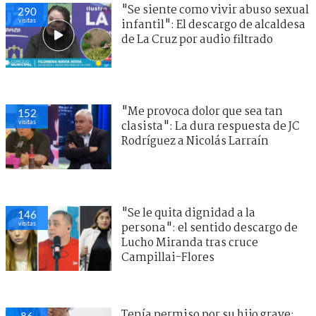
"Se siente como vivir abuso sexual
290
visitas
infantil": El descargo de alcaldesa
de La Cruz por audio filtrado
"Me provoca dolor que sea tan
152
visitas
clasista": La dura respuesta de JC
Rodríguez a Nicolás Larraín
"Se le quita dignidad a la
146
visitas
persona": el sentido descargo de
Lucho Miranda tras cruce
Campillai-Flores
Tenía permiso por su hijo grave:
86