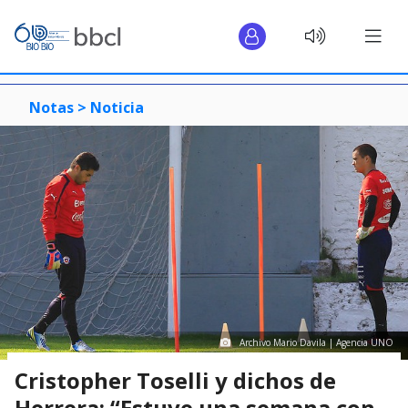
Notas >
Noticia
Archivo Mario Davila | Agencia UNO
Cristopher Toselli y dichos de
Herrera: “Estuve una semana con