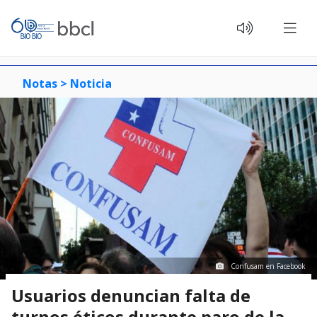
Notas >
Noticia
Confusam en Facebook
Usuarios denuncian falta de
turnos éticos durante paro de la