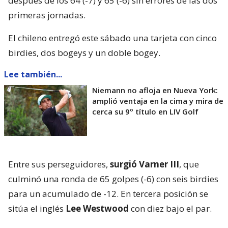
después de los 64 (-7) y 65 (-6) sin errores de las dos
primeras jornadas.
El chileno entregó este sábado una tarjeta con cinco
birdies, dos bogeys y un doble bogey.
Lee también...
Niemann no afloja en Nueva York:
amplió ventaja en la cima y mira de
cerca su 9º título en LIV Golf
Entre sus perseguidores,
surgió Varner III
, que
culminó una ronda de 65 golpes (-6) con seis birdies
para un acumulado de -12. En tercera posición se
sitúa el inglés
Lee Westwood
con diez bajo el par.