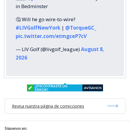
in Bedminster
🤔 Will he go wire-to-wire?
#LIVGolfNewYork
|
@TorqueGC_
pic.twitter.com/etmgceP7cV
— LIV Golf (@livgolf_league)
August 8,
2026
¿ENCONTRASTE UN
AVÍSANOS
ERROR?
Revisa nuestra página de correcciones
Síguenos en: