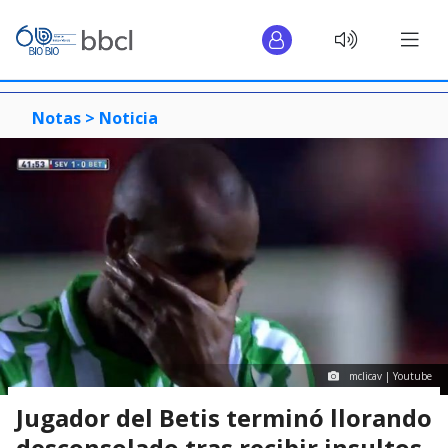
Notas >
Noticia
mclicav | Youtube
Jugador del Betis terminó llorando
desconsolado tras recibir insultos