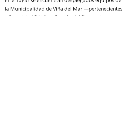
En el lugar se encuentran desplegados equipos de
la Municipalidad de Viña del Mar —pertenecientes
a Seguridad Pública, Gestión del Riesgo de
Desastres y Operaciones—, quienes trabajan en el
despeje y aseguramiento de la vía con apoyo de
cuatro camiones tolva, un cargador frontal y una
retroexcavadora.
Lee también...
"Terriblemente chantas" y
"vergüenza": Poduje arremete
contra empresas por
reconstrucción en El Olivar
Desvíos y alternativas de tránsito