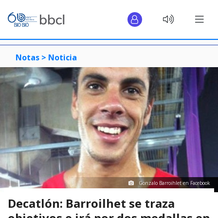
Notas >
Noticia
Gonzalo Barroihlet en Facebook
Decatlón: Barroilhet se traza
objetivos e irá por dos medallas en