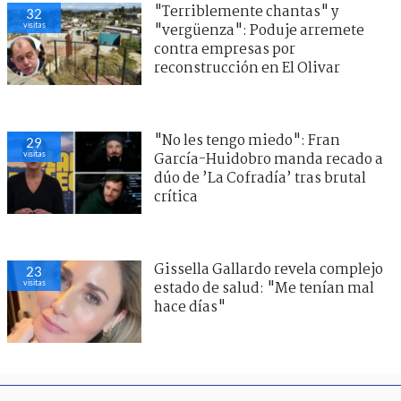
"Terriblemente chantas" y
32
visitas
"vergüenza": Poduje arremete
contra empresas por
reconstrucción en El Olivar
"No les tengo miedo": Fran
29
visitas
García-Huidobro manda recado a
dúo de ’La Cofradía’ tras brutal
crítica
Gissella Gallardo revela complejo
23
visitas
estado de salud: "Me tenían mal
hace días"
0