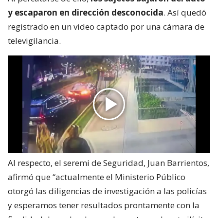
Tras esto, los individuos
lo obligaron a descender
del móvil
. Fue en ese momento que
el funcionario -
tras bajar del vehículo- se identificó como
carabinero y exhibió su arma de servicio
.
Al percatarse de ello,
los sujetos bajaron del auto
y escaparon en dirección desconocida
. Así quedó
registrado en un video captado por una cámara de
televigilancia.