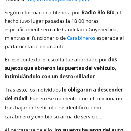
VER RESUMEN
Un
escolta del senador Rodolfo Carter (REP) frustró
un intento de asalto este viernes en la comuna de
Vitacura
,
región Metropolitana (RM)
.
Según información obtenida por
Radio Bío Bío
, el
hecho tuvo lugar pasadas la 18:00 horas
específicamente en calle Candelaria Goyenechea,
mientras el funcionario de
Carabineros
esperaba al
parlamentario en un auto.
En ese contexto, el escolta fue abordado por
dos
sujetos que abrieron las puertas del vehículo,
intimidándolo con un destornillador
.