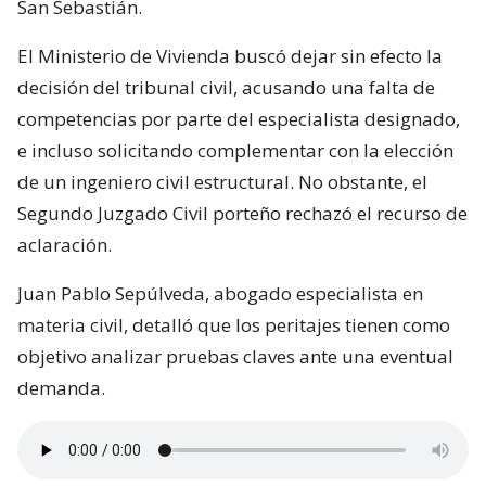
En paralelo, el pasado miércoles 5 de agosto, el
Segundo Juzgado Civil de Valparaíso ratificó al
constructor civil, Jaime Berríos Pozas, como
encargado de realizar los peritajes en el marco de la
orden prejudicial presentada por la constructora
San Sebastián.
El Ministerio de Vivienda buscó dejar sin efecto la
decisión del tribunal civil, acusando una falta de
competencias por parte del especialista designado,
e incluso solicitando complementar con la elección
de un ingeniero civil estructural. No obstante, el
Segundo Juzgado Civil porteño rechazó el recurso de
aclaración.
Juan Pablo Sepúlveda, abogado especialista en
materia civil, detalló que los peritajes tienen como