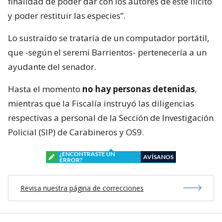
Al respecto, el seremi de Seguridad, Juan Barrientos,
afirmó que “actualmente el Ministerio Público
otorgó las diligencias de investigación a las policías
y esperamos tener resultados prontamente con la
finalidad de poder dar con los autores de este ilícito
y poder restituir las especies”.
Lo sustraído se trataría de un computador portátil,
que -según el seremi Barrientos- pertenecería a un
ayudante del senador.
Hasta el momento
no hay personas detenidas
,
mientras que la Fiscalía instruyó las diligencias
respectivas a personal de la Sección de Investigación
Policial (SIP) de Carabineros y OS9.