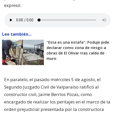
haga bien la pega
“, aseguró.
“Yo siempre pregunto: ‘¿Qué constructora es? Tal y
cual’. Y algunas que dejaron varias embarradas, ¡se
han venido a arreglarla! Después que me criticaron
por mis
lives
donde las retaba con justa razón”,
expresó.
Lee también...
"Esta es una estafa": Poduje pide
declarar como zona de riesgo a
obras de El Olivar tras caída de
muro