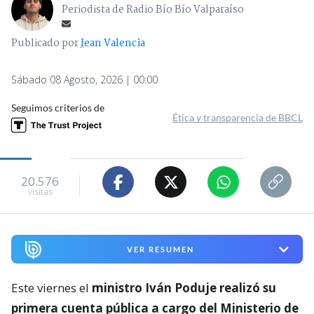
"Terriblemente chantas" y
"vergüenza": Poduje arremete
contra empresas por
reconstrucción en El Olivar
Fabián Corrotea
Periodista de Radio Bío Bío Valparaíso
Publicado por
Jean Valencia
Sábado 08 Agosto, 2026 | 00:00
Seguimos criterios de
Ética y transparencia de BBCL
20.576
visitas