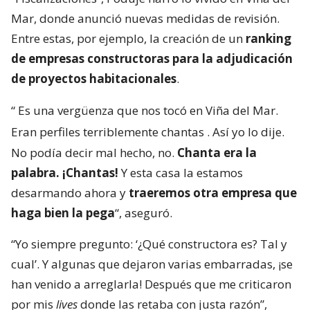
primera cuenta pública a cargo de la cartera de
Vivienda, instancia llevada a cabo en el gimnasio
municipal de Penco -región del Bío Bío-.
Al momento de presentar la sección de
“Fiscalizaciones”, Poduje narró lo vivido en Viña del
Mar, donde anunció nuevas medidas de revisión.
Entre estas, por ejemplo, la creación de un
ranking
de empresas constructoras para la adjudicación
de proyectos habitacionales
.
“
Es una vergüenza que nos tocó en Viña del Mar.
Eran perfiles terriblemente chantas
. Así yo lo dije.
No podía decir mal hecho, no.
Chanta era la
palabra. ¡Chantas!
Y esta casa la estamos
desarmando ahora y
traeremos otra empresa que