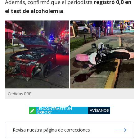
directamente con el periodista. “Él está bien,
está con su mamá, está con Juan Pablo
González, quien es su productor ejecutivo del
matinal (Mucho Gusto). Está muy afectado
”.
Además, confirmó que el periodista
registró 0,0 en
el test de alcoholemia
.
Cedidas RBB