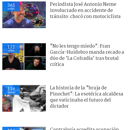
Periodista José Antonio Neme
361
visitas
involucrado en accidente de
tránsito: chocó con motociclista
"No les tengo miedo": Fran
171
visitas
García-Huidobro manda recado a
dúo de ’La Cofradía’ tras brutal
crítica
La historia de la "bruja de
116
visitas
Pinochet": La esotérica alcaldesa
que vaticinaba el futuro del
dictador
Contraloría acredita ocupación