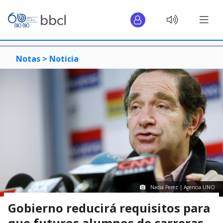
Notas >
Noticia
Nadia Perez | Agencia UNO
Gobierno reducirá requisitos para
que futuros alumnos de carreras