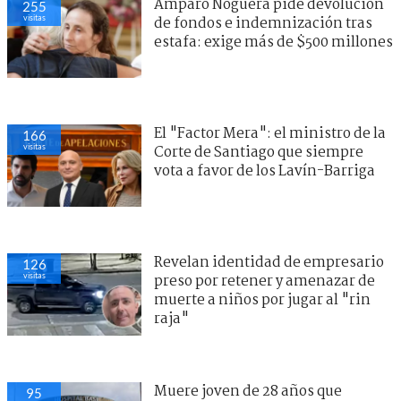
Amparo Noguera pide devolución
255
visitas
de fondos e indemnización tras
estafa: exige más de $500 millones
El "Factor Mera": el ministro de la
166
visitas
Corte de Santiago que siempre
vota a favor de los Lavín-Barriga
Revelan identidad de empresario
126
visitas
preso por retener y amenazar de
muerte a niños por jugar al "rin
raja"
Muere joven de 28 años que
95