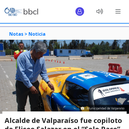
Notas >
Noticia
Municipalidad de Valparaíso
Alcalde de Valparaíso fue copiloto
de Eliseo Salazar en el “Solo Race”