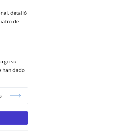
nal, detalló
cuatro de
bargo su
se han dado
s