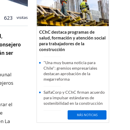
623
visitas
CChC destaca programas de
l,
salud, formación y atención social
para trabajadores de la
Consejero
construcción
n ser
"Una muy buena noticia para
Chile": gremios empresariales
bunal
destacan aprobación de la
megarreforma
ejeros
SalfaCorp y CChC firman acuerdo
para impulsar estándares de
sostenibilidad en la construcción
rar el
se
MÁS NOTICIAS
en La