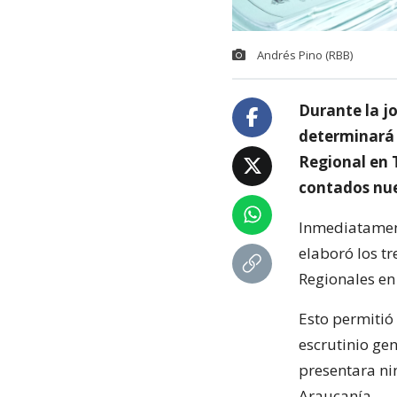
Andrés Pino (RBB)
Durante la j
determinará e
Regional en 
contados nu
Inmediatament
elaboró los t
Regionales en 
Esto permitió
escrutinio gen
presentara ni
Araucanía.