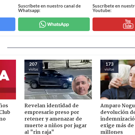
Suscríbete en nuestro canal de
Suscríbete en nuestr
Whatsapp:
Youtube:
207
173
visitas
visitas
ños
Revelan identidad de
Amparo Nogu
"Club
empresario preso por
devolución d
rno
retener y amenazar de
indemnización
muerte a niños por jugar
exige más de
al "rin raja"
millones