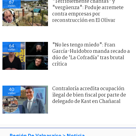
"Terriblemente chantas" y
67
visitas
"vergüenza": Poduje arremete
contra empresas por
reconstrucción en El Olivar
"No les tengo miedo": Fran
64
visitas
García-Huidobro manda recado a
dúo de ’La Cofradía’ tras brutal
crítica
Contraloría acredita ocupación
40
visitas
ilegal de bien fiscal por parte de
delegado de Kast en Chañaral
Región De Valparaíso
> Noticia