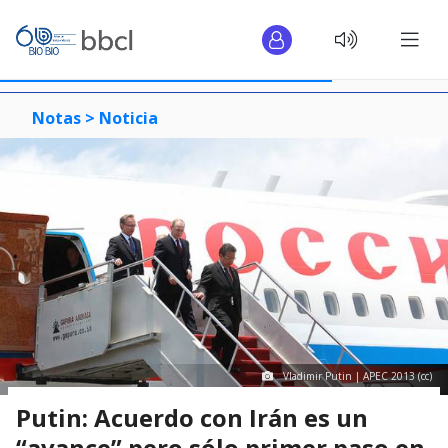
Notas >
Noticia
Vladimir Putin | APEC 2013 (cc)
Putin: Acuerdo con Irán es un
“avance” pero sólo primer paso en