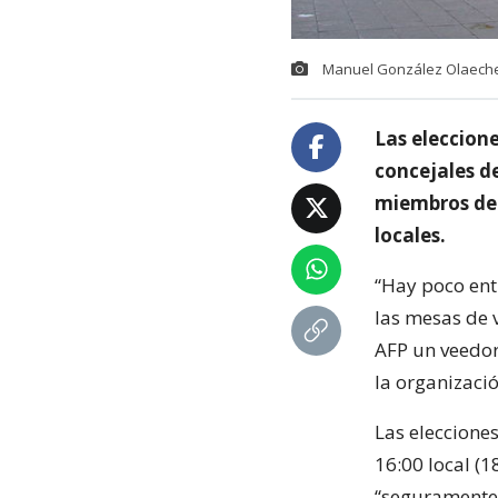
Manuel González Olaechea
Las eleccione
concejales de
miembros de m
locales.
“Hay poco ent
las mesas de v
AFP un veedor
la organizació
Las elecciones
16:00 local (1
“seguramente 