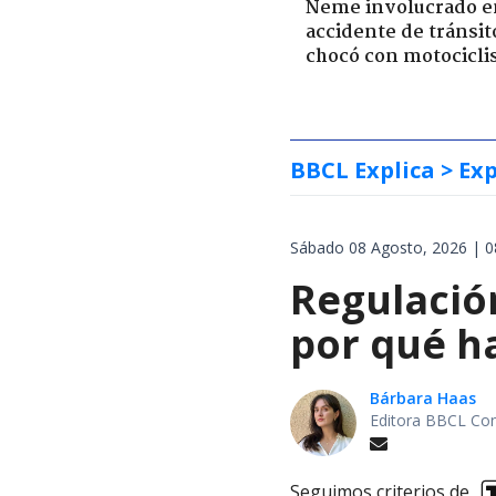
Neme involucrado e
accidente de tránsit
chocó con motocicli
BBCL Explica
> Exp
Sábado 08 Agosto, 2026 | 0
Regulación
por qué h
Bárbara Haas
Editora BBCL Con
Seguimos criterios de