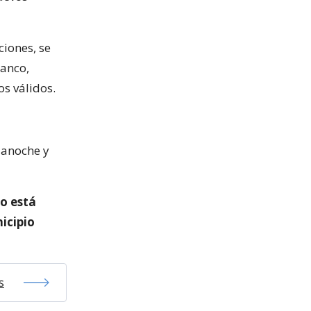
ciones, se
lanco,
s válidos.
ianoche y
no está
icipio
s