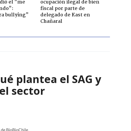
dió el "me
ocupación ilegal de bien
ndo":
fiscal por parte de
ra bullying"
delegado de Kast en
Chañaral
qué plantea el SAG y
el sector
a de BioBioChile