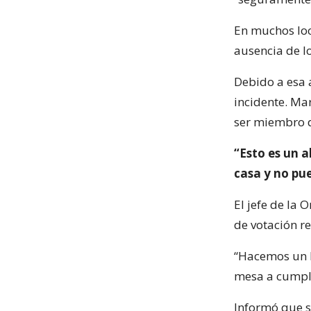
En muchos loc
ausencia de l
Debido a esa a
incidente. Ma
ser miembro d
“Esto es un 
casa y no p
El jefe de la
de votación re
“Hacemos un l
mesa a cumpli
Informó que s