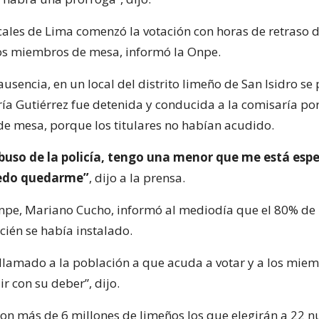
ales de Lima comenzó la votación con horas de retraso d
os miembros de mesa, informó la Onpe.
usencia, en un local del distrito limeño de San Isidro se
ría Gutiérrez fue detenida y conducida a la comisaría po
e mesa, porque los titulares no habían acudido.
abuso de la policía, tengo una menor que me está esp
uedo quedarme”
, dijo a la prensa.
 Onpe, Mariano Cucho, informó al mediodía que el 80% de
cién se había instalado.
lamado a la población a que acuda a votar y a los mie
r con su deber”, dijo.
on más de 6 millones de limeños los que elegirán a 22 n