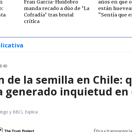
n
Fran García-Huidobro
años en que o
o:
manda recado a dúo de ’La
están huevea
sta
Cofradía’ tras brutal
"Sentía que e
crítica
licativa
8:40
 de la semilla en Chile: 
a generado inquietud en 
tigo y BBCL Explica
Ética y transparenci