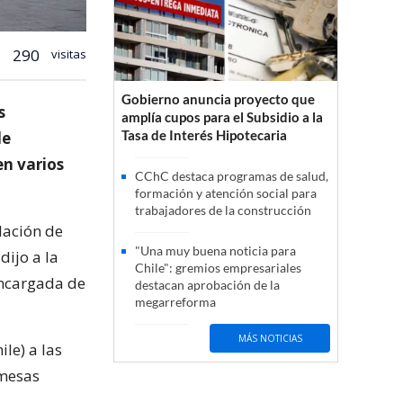
290
visitas
Gobierno anuncia proyecto que
s
amplía cupos para el Subsidio a la
Tasa de Interés Hipotecaria
de
en varios
CChC destaca programas de salud,
formación y atención social para
trabajadores de la construcción
lación de
"Una muy buena noticia para
dijo a la
Chile": gremios empresariales
encargada de
destacan aprobación de la
megarreforma
MÁS NOTICIAS
le) a las
 mesas