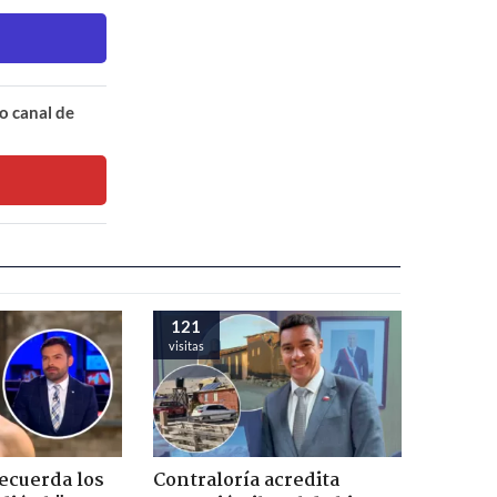
o canal de
121
visitas
recuerda los
Contraloría acredita