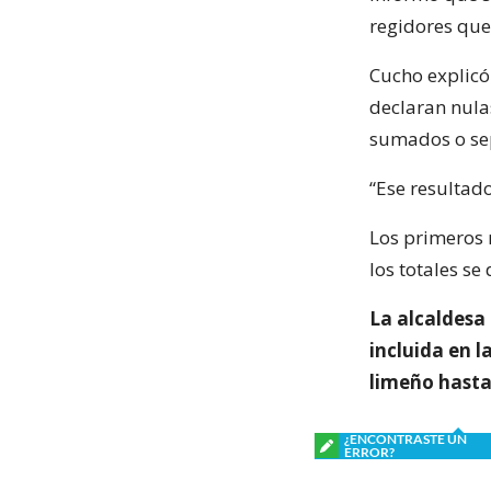
regidores que
Cucho explicó
declaran nulas
sumados o sep
“Ese resultado
Los primeros 
los totales se
La alcaldesa
incluida en l
limeño hasta 
¿ENCONTRASTE UN
ERROR?