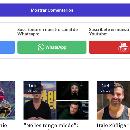
Mostrar Comentarios
Suscríbete en nuestro canal de
Suscríbete en nuestr
Whatsapp:
Youtube:
165
154
visitas
visitas
nio
"No les tengo miedo":
Ítalo Zúñiga 