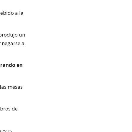
ebido a la
 produjo un
r negarse a
erando en
 las mesas
mbros de
uevos