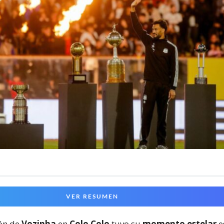
VER RESUMEN
ión de
Vozinha
en
Colo Colo
tuvo su
momento estelar
e