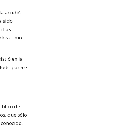
ada acudió
a sido
a Las
arlos como
istió en la
 todo parece
úblico de
os, que sólo
 conocido,