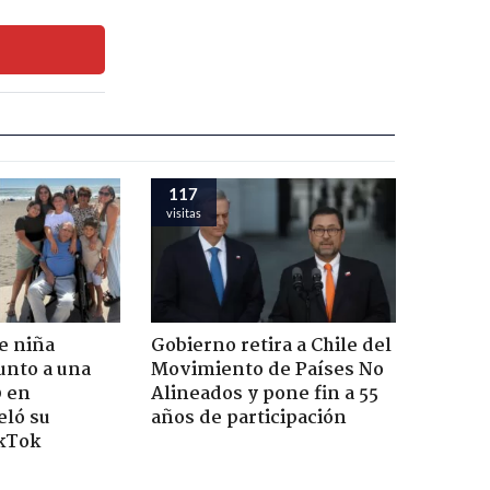
117
visitas
e niña
Gobierno retira a Chile del
unto a una
Movimiento de Países No
0 en
Alineados y pone fin a 55
eló su
años de participación
ikTok