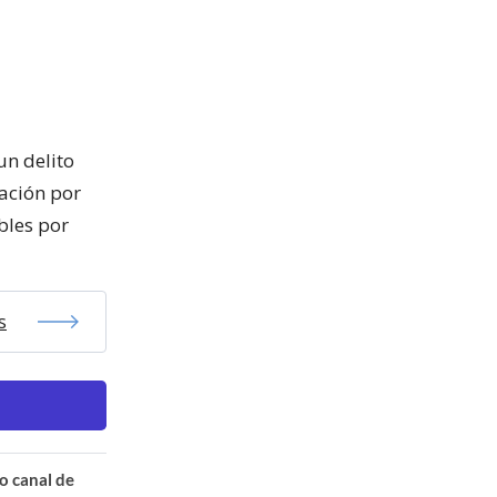
un delito
ación por
bles por
s
o canal de