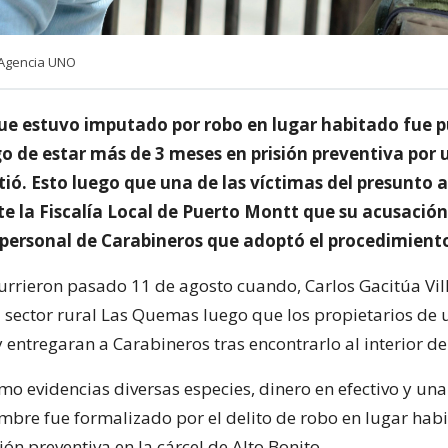
– Agencia UNO
e estuvo imputado por robo en lugar habitado fue p
go de estar más de 3 meses en prisión preventiva por 
ió. Esto luego que una de las víctimas del presunto a
te la Fiscalía Local de Puerto Montt que su acusación
 personal de Carabineros que adoptó el procedimiento 
urrieron pasado 11 de agosto cuando, Carlos Gacitúa Vil
l sector rural Las Quemas luego que los propietarios de 
y entregaran a Carabineros tras encontrarlo al interior de
o evidencias diversas especies, dinero en efectivo y un
ombre fue formalizado por el delito de robo en lugar hab
ón preventiva en la cárcel de Alto Bonito.