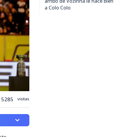
arribo de Vozinha le hace bien
a Colo Colo
5285
visitas
ste