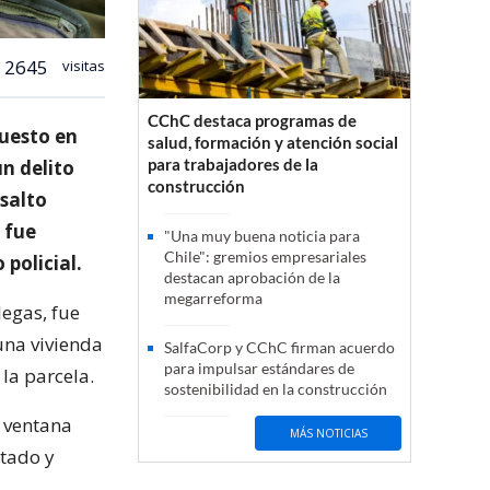
2645
visitas
CChC destaca programas de
uesto en
salud, formación y atención social
para trabajadores de la
un delito
construcción
salto
 fue
"Una muy buena noticia para
Chile": gremios empresariales
policial.
destacan aprobación de la
megarreforma
legas, fue
una vivienda
SalfaCorp y CChC firman acuerdo
para impulsar estándares de
 la parcela.
sostenibilidad en la construcción
a ventana
MÁS NOTICIAS
itado y