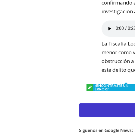
confirmando a
investigación 
La Fiscalía L
menor como vi
obstrucción a
este delito q
¿ENCONTRASTE UN
ERROR?
Síguenos en Google News: