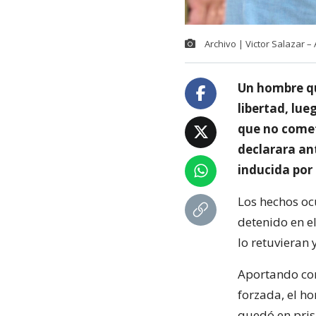
Archivo | Victor Salazar 
Un hombre qu
libertad, lue
que no comet
declarara an
inducida por
Los hechos oc
detenido en e
lo retuvieran 
Aportando com
forzada, el h
quedó en prisi