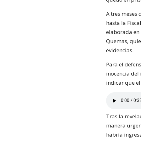
A tres meses d
hasta la Fisca
elaborada en 
Quemas, quien
evidencias.
Para el defens
inocencia del
indicar que e
Tras la revela
manera urgent
habría ingres