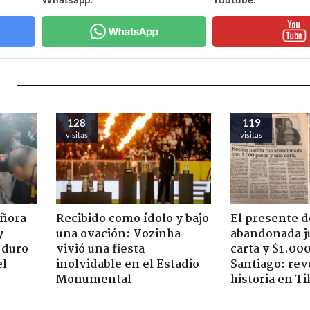
128
119
visitas
visitas
eñora
Recibido como ídolo y bajo
El presente d
y
una ovación: Vozinha
abandonada j
 duro
vivió una fiesta
carta y $1.00
el
inolvidable en el Estadio
Santiago: rev
Monumental
historia en T