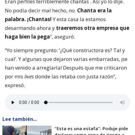
Eran perfiles terriblemente chantas
. Así yo lo dije.
No podía decir mal hecho, no.
Chanta era la
palabra. ¡Chantas!
Y esta casa la estamos
desarmando ahora y
traeremos otra empresa que
haga bien la pega
“, aseguró.
“Yo siempre pregunto: ‘¿Qué constructora es? Tal y
cual’. Y algunas que dejaron varias embarradas, ¡se
han venido a arreglarla! Después que me criticaron
por mis
lives
donde las retaba con justa razón”,
expresó.
Lee también...
"Esta es una estafa": Poduje pide
declarar como zona de riesgo a