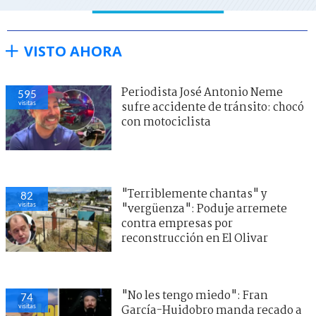
VISTO AHORA
Periodista José Antonio Neme
595
visitas
sufre accidente de tránsito: chocó
con motociclista
"Terriblemente chantas" y
82
visitas
"vergüenza": Poduje arremete
contra empresas por
reconstrucción en El Olivar
"No les tengo miedo": Fran
74
visitas
García-Huidobro manda recado a