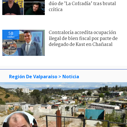
dúo de ’La Cofradía’ tras brutal
crítica
Contraloría acredita ocupación
58
visitas
ilegal de bien fiscal por parte de
delegado de Kast en Chañaral
Región De Valparaíso
> Noticia