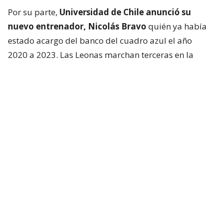
Por su parte,
Universidad de Chile anunció su
nuevo entrenador, Nicolás Bravo
quién ya había
estado acargo del banco del cuadro azul el año
2020 a 2023. Las Leonas marchan terceras en la
tabla, con 42 puntos. Bravo tuvo palabras en la
previa “tengo la experiencia de vivir estos
superclásicos, se el condimento que tiene este tipo
de partidos, lo estamos preparando de la mejor
manera para llevarnos un resultado positivo.”
Sentenció.
Además, el encuentro será transmitido por la señal
abierta de Mega y de manera online por Mega Go.
El regreso de una referente: de
ganar la Libertadores a consagrar la