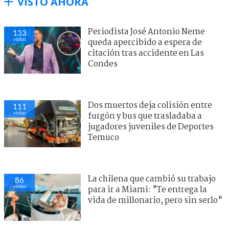
VISTO AHORA
Periodista José Antonio Neme
133
visitas
queda apercibido a espera de
citación tras accidente en Las
Condes
Dos muertos deja colisión entre
111
visitas
furgón y bus que trasladaba a
jugadores juveniles de Deportes
Temuco
La chilena que cambió su trabajo
86
visitas
para ir a Miami: "Te entrega la
vida de millonario, pero sin serlo"