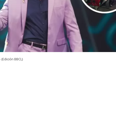
(Edición BBCL)
OLLO
 antecedentes sobre esta noticia, quédate atento a las actualizac
VER RESUMEN