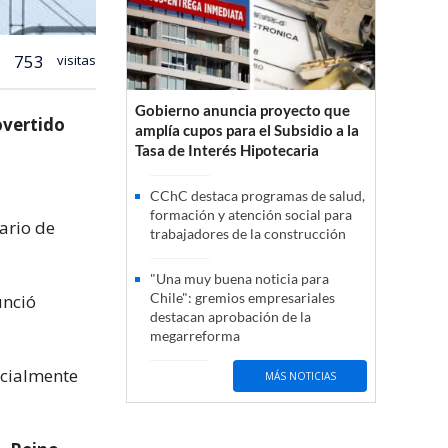
753
visitas
Gobierno anuncia proyecto que
overtido
amplía cupos para el Subsidio a la
Tasa de Interés Hipotecaria
a
CChC destaca programas de salud,
formación y atención social para
ario de
trabajadores de la construcción
"Una muy buena noticia para
Chile": gremios empresariales
unció
destacan aprobación de la
megarreforma
icialmente
MÁS NOTICIAS