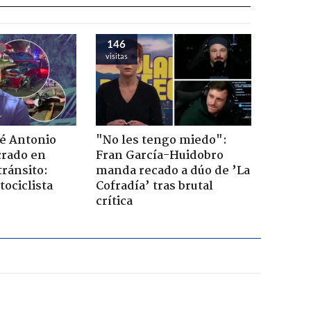
146
visitas
sé Antonio
"No les tengo miedo":
rado en
Fran García-Huidobro
tránsito:
manda recado a dúo de ’La
ociclista
Cofradía’ tras brutal
crítica