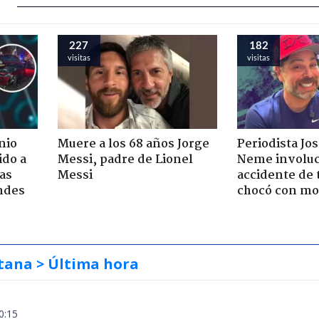
227
182
visitas
visitas
nio
Muere a los 68 años Jorge
Periodista Jo
ido a
Messi, padre de Lionel
Neme involuc
ras
Messi
accidente de 
ndes
chocó con mot
tana
> Última hora
0:15