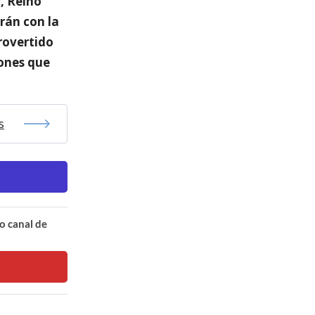
, Reino
rán con la
rovertido
iones que
s
o canal de