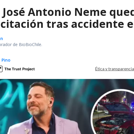
a José Antonio Neme qued
citación tras accidente 
ón
orador de BioBioChile.
 Pino
Ética y transparenci