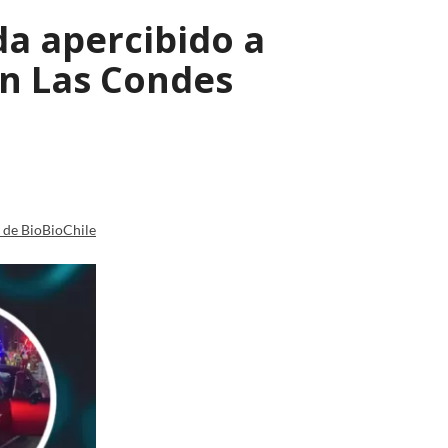
a apercibido a
en Las Condes
a de BioBioChile