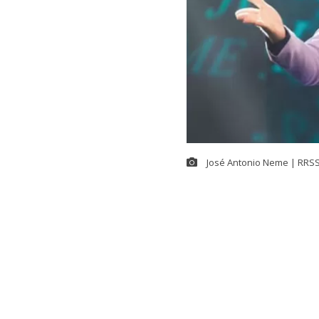
José Antonio Neme | RRSS 
NOTICIA EN DESARR
Estamos recopilando más