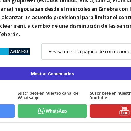
 del grupo 5+1 (Estados Unidos, Rusia, China, Francia
ania) negociaban desde el miércoles en Ginebra con I
 alcanzar un acuerdo provisional para limitar el cont
lear iraní, a cambio de una disminución de las sanc
Teherán.
Revisa nuestra página de correccione
AVÍSANOS
Mostrar Comentarios
Suscríbete en nuestro canal de
Suscríbete en nuestr
Whatsapp:
Youtube: