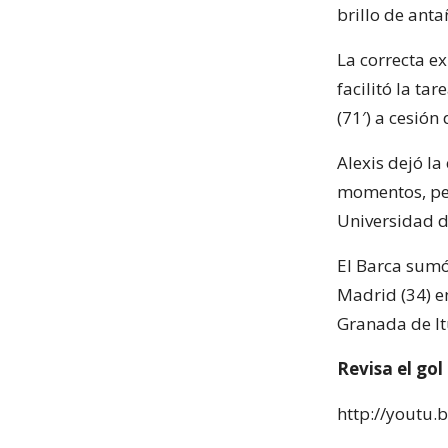
brillo de anta
La correcta ex
facilitó la ta
(71′) a cesión
Alexis dejó la
momentos, per
Universidad de
El Barca sumó
Madrid (34) en
Granada de Itu
Revisa el gol
http://youtu.