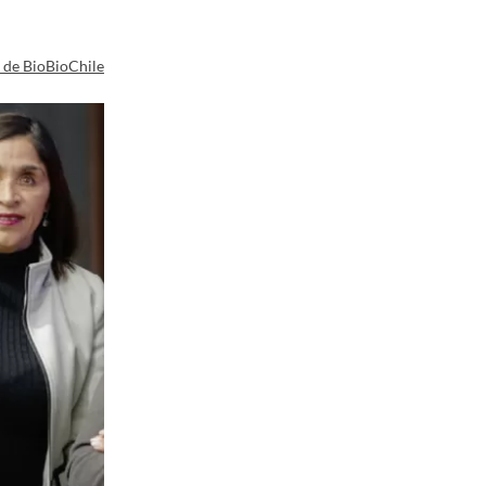
a de BioBioChile