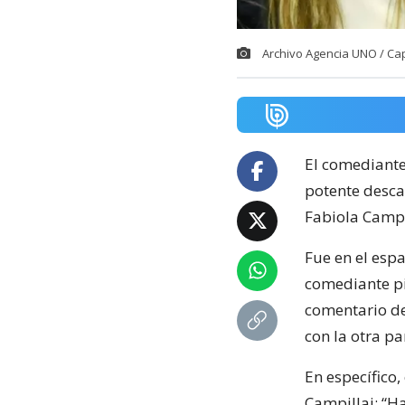
Archivo Agencia UNO / Ca
El comediant
potente descar
Fabiola Campil
Fue en el espa
comediante p
comentario de
con la otra p
En específico,
Campillai: “Ha