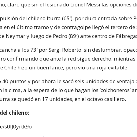
ño, claro que sin el lesionado Lionel Messi las opciones 
pulsión del chileno Iturra (65′), por dura entrada sobre 
rea en el último tramo y de contragolpe llegó el tercero d
 de Neymar y luego de Pedro (89′) ante centro de Fábrega
 cancha a los 73′ por Sergi Roberto, sin deslumbrar, opac
o confirmando que ante la red sigue derecho, mientras 
 Chile hizo un buen lance, pero vio una roja evitable.
 40 puntos y por ahora le sacó seis unidades de ventaja a
 la cima, a la espera de lo que hagan los ‘colchoneros’ a
rra se quedó en 17 unidades, en el octavo casillero.
 del chileno:
be/s0IJ0yrtk9o