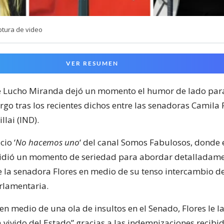
ptura de video
VER RESUMEN
e Lucho Miranda dejó un momento el humor de lado par
go tras los recientes dichos entre las senadoras Camila F
lai (IND).
cio ‘
No hacemos uno
‘ del canal Somos Fabulosos, donde 
idió un momento de seriedad para abordar detalladam
 la senadora Flores en medio de su tenso intercambio d
arlamentaria.
 en medio de una ola de insultos en el Senado, Flores le l
 vivido del Estado” gracias a las indemnizaciones recibid