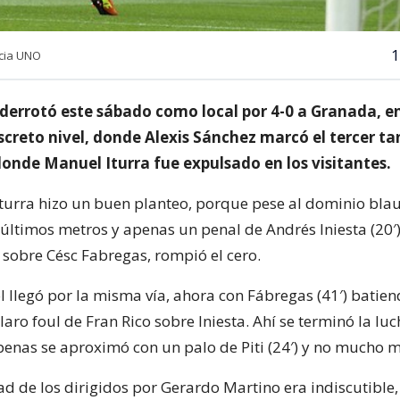
1
ncia UNO
 derrotó este sábado como local por 4-0 a Granada, e
screto nivel, donde Alexis Sánchez marcó el tercer ta
donde Manuel Iturra fue expulsado en los visitantes.
Iturra hizo un buen planteo, porque pese al dominio bla
 últimos metros y apenas un penal de Andrés Iniesta (20′)
a sobre Césc Fabregas, rompió el cero.
l llegó por la misma vía, ahora con Fábregas (41′) batie
laro foul de Fran Rico sobre Iniesta. Ahí se terminó la lu
apenas se aproximó con un palo de Piti (24′) y no mucho 
d de los dirigidos por Gerardo Martino era indiscutible, 