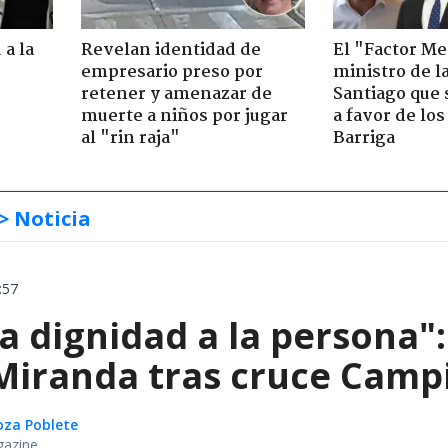
 a la
Revelan identidad de
El "Factor Me
o
empresario preso por
ministro de l
retener y amenazar de
Santiago que
muerte a niños por jugar
a favor de lo
al "rin raja"
Barriga
> Noticia
:57
ta dignidad a la persona"
iranda tras cruce Campil
oza Poblete
gazine