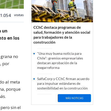
1.054
visitas
CChC destaca programas de
n un
salud, formación y atención social
para trabajadores de la
nto en los
construcción
"Una muy buena noticia para
ugrana no
Chile": gremios empresariales
, por
destacan aprobación de la
megarreforma
SalfaCorp y CChC firman acuerdo
ndo al meta
para impulsar estándares de
sostenibilidad en la construcción
cha, porque
más.
MÁS NOTICIAS
pero sin el