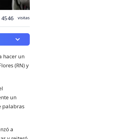
4546
visitas
a hacer un
lores (RN) y
el
ente un
e palabras
anzó a
as y reiteró