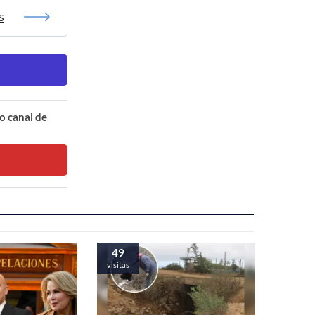
s
o canal de
49
visitas