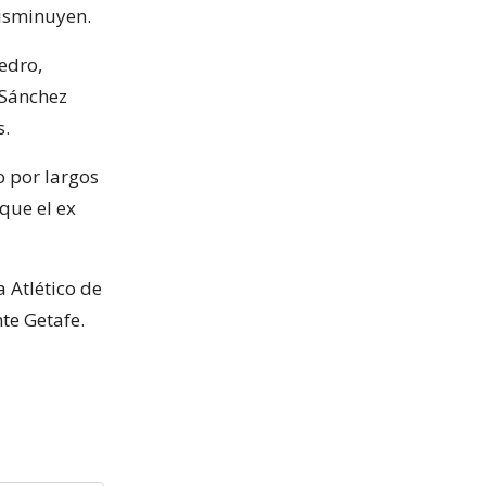
disminuyen.
Pedro,
e Sánchez
s.
o por largos
que el ex
 Atlético de
nte Getafe.