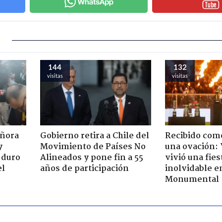
144
132
visitas
visitas
eñora
Gobierno retira a Chile del
Recibido como
y
Movimiento de Países No
una ovación:
 duro
Alineados y pone fin a 55
vivió una fies
el
años de participación
inolvidable e
Monumental