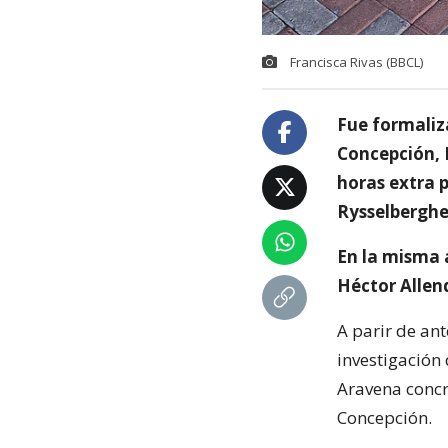
Francisca Rivas (BBCL)
Fue formaliza
Concepción, M
horas extra 
Rysselberghe
En la misma 
Héctor Allend
A parir de an
investigación 
Aravena concr
Concepción.