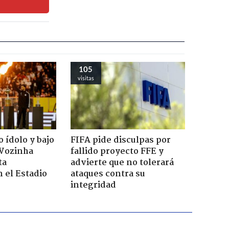
105
visitas
 ídolo y bajo
FIFA pide disculpas por
 Vozinha
fallido proyecto FFE y
ta
advierte que no tolerará
n el Estadio
ataques contra su
integridad