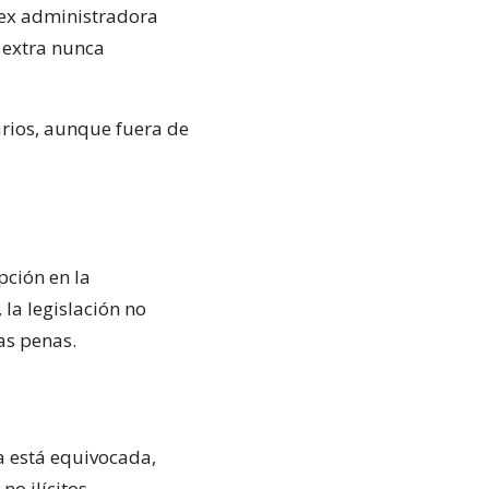
 ex administradora
 extra nunca
rios, aunque fuera de
pción en la
 la legislación no
as penas.
a está equivocada,
o ilícitos.