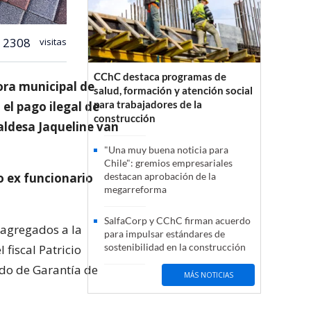
2308
visitas
CChC destaca programas de
dora municipal de
salud, formación y atención social
para trabajadores de la
 el pago ilegal de
construcción
aldesa Jaqueline van
"Una muy buena noticia para
Chile": gremios empresariales
o ex funcionario
destacan aprobación de la
megarreforma
SalfaCorp y CChC firman acuerdo
 agregados a la
para impulsar estándares de
sostenibilidad en la construcción
 fiscal Patricio
ado de Garantía de
MÁS NOTICIAS