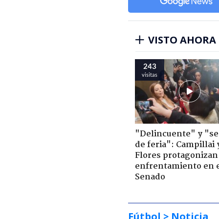
VISTO AHORA
243
visitas
"Delincuente" y "s
de feria": Campillai 
Flores protagonizan
enfrentamiento en 
Senado
Fútbol
> Noticia