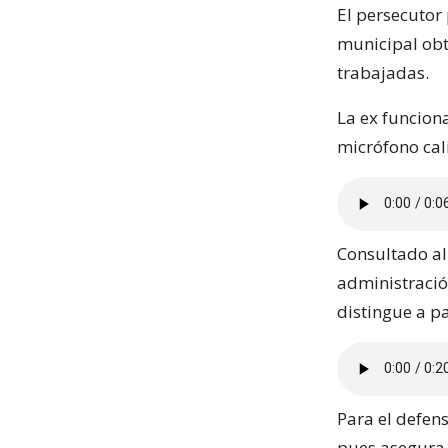
El persecutor
municipal obt
trabajadas.
La ex funcion
micrófono cali
Consultado al 
administración
distingue a p
Para el defen
pues asegura q