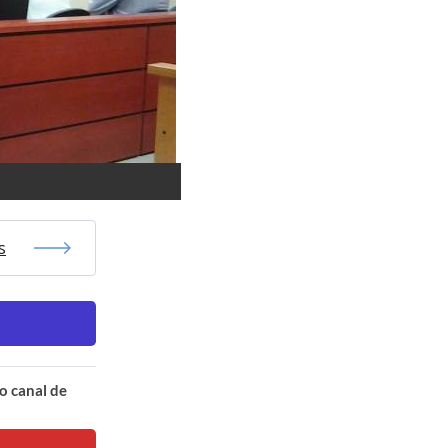
s
o canal de