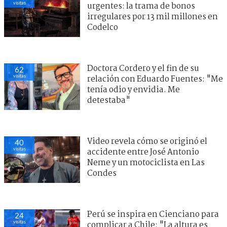
visitas
urgentes: la trama de bonos
irregulares por 13 mil millones en
Codelco
Doctora Cordero y el fin de su
62
visitas
relación con Eduardo Fuentes: "Me
tenía odio y envidia. Me
detestaba"
Video revela cómo se originó el
40
visitas
accidente entre José Antonio
Neme y un motociclista en Las
Condes
Perú se inspira en Cienciano para
24
visitas
complicar a Chile: "La altura es