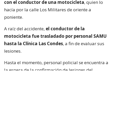
con el conductor de una motocicleta
, quien lo
hacía por la calle Los Militares de oriente a
poniente.
A raíz del accidente,
el conductor de la
motocicleta fue trasladado por personal SAMU
hasta la Clínica Las Condes
, a fin de evaluar sus
lesiones.
Hasta el momento, personal policial se encuentra a
la espera de la confirmación de lesiones del
conductor de la motocicleta, así como las
instrucciones de fiscalía.
Francisca García-Huidobro habló con
el periodista