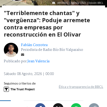
ARCHIVO | Agencia UNO | Edición BBCL
"Terriblemente chantas" y
"vergüenza": Poduje arremete
contra empresas por
reconstrucción en El Olivar
Fabián Corrotea
Periodista de Radio Bío Bío Valparaíso
Publicado por
Jean Valencia
Sábado 08 Agosto, 2026 | 00:00
Seguimos criterios de
Ética y transparencia de BBCL