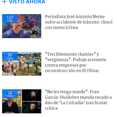
VISTO AHORA
Periodista José Antonio Neme
127
visitas
sufre accidente de tránsito: chocó
con motociclista
"Terriblemente chantas" y
33
visitas
"vergüenza": Poduje arremete
contra empresas por
reconstrucción en El Olivar
"No les tengo miedo": Fran
28
visitas
García-Huidobro manda recado a
dúo de ’La Cofradía’ tras brutal
crítica