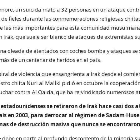
embre, un suicida mató a 32 personas en un ataque cont
 de fieles durante las conmemoraciones religiosas chiita
de las más importantes para esta comunidad musulman
n Irak, que suele ser blanco de ataques de extremistas su
una oleada de atentados con coches bomba y ataques se 
más de un centenar de heridos en el país.
piral de violencia que ensangrienta a Irak desde el comie
stro chiita Nuri al Maliki pidió en octubre la cooperació
uchar contra Al Qaida, que ha reivindicado numerosos a
 estadounidenses se retiraron de Irak hace casi dos 
país en 2003, para derrocar al régimen de Sadam Huse
mas de destrucción masiva que nunca se encontraron
e debe en parte al profundo descontento de la minoría sun