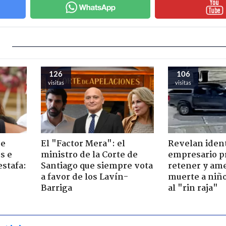
126
106
visitas
visitas
de
El "Factor Mera": el
Revelan iden
s e
ministro de la Corte de
empresario p
estafa:
Santiago que siempre vota
retener y am
a favor de los Lavín-
muerte a niño
Barriga
al "rin raja"