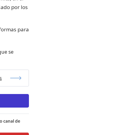
lado por los
eformas para
que se
s
o canal de