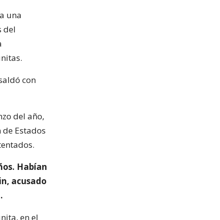
ra una
s del
a
nitas.
saldó con
nzo del año,
n de Estados
tentados.
años. Habían
in, acusado
.
ita, en el