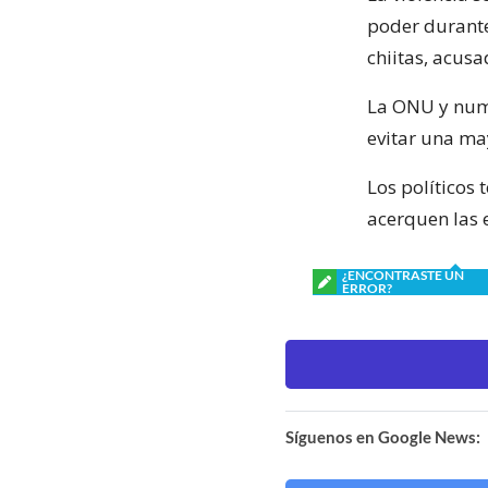
poder durante
chiitas, acusa
La ONU y num
evitar una m
Los políticos
acerquen las e
¿ENCONTRASTE UN
ERROR?
Síguenos en Google News: