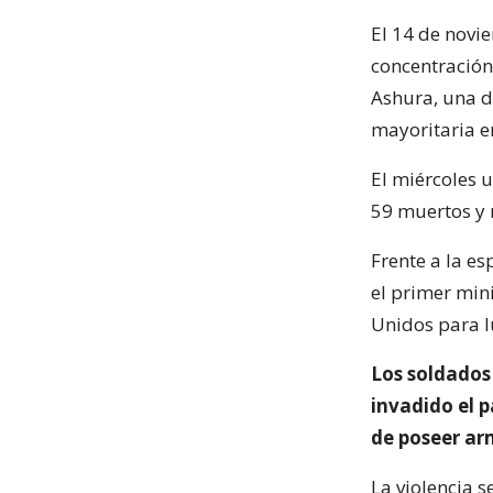
El 14 de novi
concentración
Ashura, una 
mayoritaria e
El miércoles 
59 muertos y 
Frente a la es
el primer mini
Unidos para l
Los soldados
invadido el 
de poseer ar
La violencia s