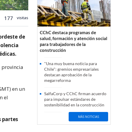
177
visitas
CChC destaca programas de
ordeste de
salud, formación y atención social
para trabajadores de la
iolencia
construcción
édicas.
"Una muy buena noticia para
 provincia
Chile": gremios empresariales
destacan aprobación de la
megarreforma
 GMT) en un
SalfaCorp y CChC firman acuerdo
n el
para impulsar estándares de
sostenibilidad en la construcción
MÁS NOTICIAS
s partes