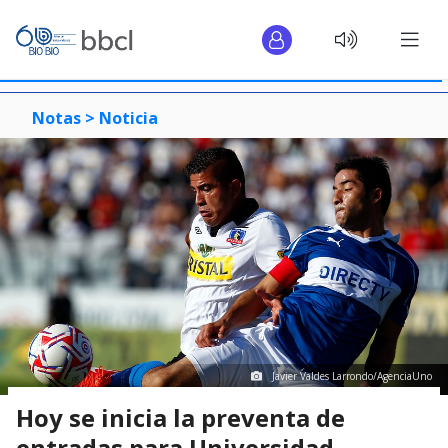
Notas >
Noticia
Javier Valdes Larrondo/AgenciaUno
Hoy se inicia la preventa de
entradas para Universidad