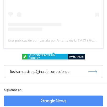
Una publicación compartida por Amante de la TV 📺 (@alguien_te_observa)
¿ENCONTRASTE UN
AVÍSANOS
ERROR?
Revisa nuestra página de correcciones
Síguenos en: