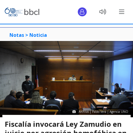
Notas >
Noticia
Archivo | Pablo Vera | Agencia UNO
Fiscalía invocará Ley Zamudio en
juicio por agresión homofóbica en