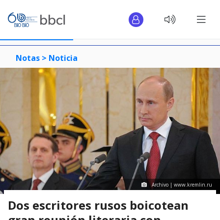
Notas >
Noticia
Archivo | www.kremlin.ru
Dos escritores rusos boicotean
gran reunión literaria con