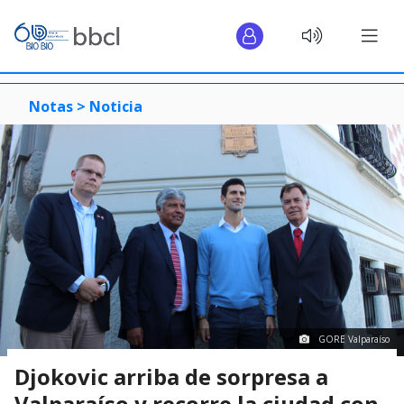
Notas >
Noticia
GORE Valparaíso
Djokovic arriba de sorpresa a
Valparaíso y recorre la ciudad con