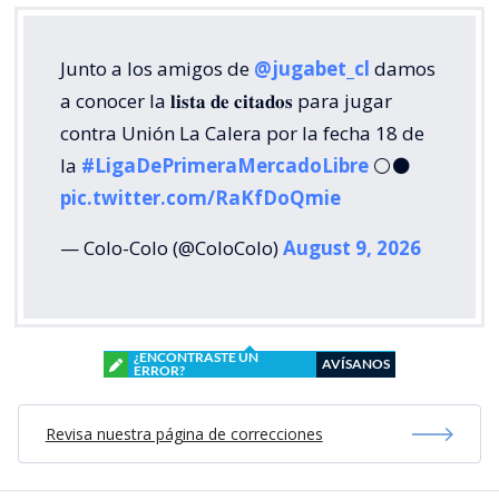
Junto a los amigos de
@jugabet_cl
damos
a conocer la 𝐥𝐢𝐬𝐭𝐚 𝐝𝐞 𝐜𝐢𝐭𝐚𝐝𝐨𝐬 para jugar
contra Unión La Calera por la fecha 18 de
la
#LigaDePrimeraMercadoLibre
⚪⚫
pic.twitter.com/RaKfDoQmie
— Colo-Colo (@ColoColo)
August 9, 2026
¿ENCONTRASTE UN
AVÍSANOS
ERROR?
Revisa nuestra página de correcciones