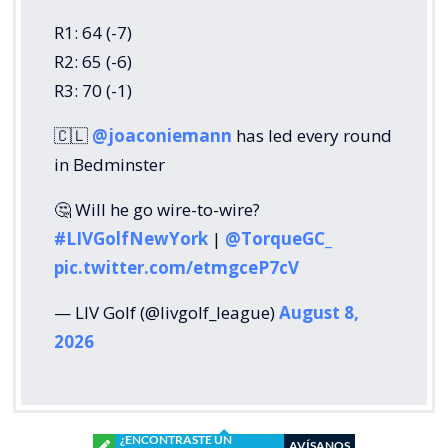
R1: 64 (-7)
R2: 65 (-6)
R3: 70 (-1)
🇨🇱
@joaconiemann
has led every round
in Bedminster
🤔 Will he go wire-to-wire?
#LIVGolfNewYork
|
@TorqueGC_
pic.twitter.com/etmgceP7cV
— LIV Golf (@livgolf_league)
August 8,
2026
¿ENCONTRASTE UN
AVÍSANOS