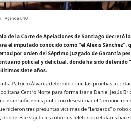
lo | Agencia UNO
la de la Corte de Apelaciones de Santiago decretó la 
ara el imputado conocido como “el Alexis Sánchez”, 
bertad por orden del Séptimo Juzgado de Garantía pes
ntuario policial y delictual, donde ha sido detenido
 últimos siete años.
rantía Patricio Álvarez determinó que las pruebas aporta
opolitana Centro Norte para formalizar a Daniel Jesús Bri
 no eran suficientes junto con desestimar el “reconocimie
ue hicieron tres presuntas víctimas de “lanzazos” o robo
a, donde este sujeto les robó sus teléfonos celulares hace