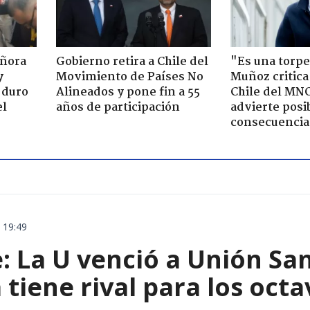
eñora
Gobierno retira a Chile del
"Es una torpe
y
Movimiento de Países No
Muñoz critica
 duro
Alineados y pone fin a 55
Chile del MN
el
años de participación
advierte posi
consecuencia
 19:49
: La U venció a Unión San
 tiene rival para los octa