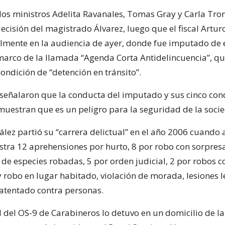
los ministros Adelita Ravanales, Tomas Gray y Carla Tro
decisión del magistrado Álvarez, luego que el fiscal Artu
lmente en la audiencia de ayer, donde fue imputado de 
l marco de la llamada “Agenda Corta Antidelincuencia”, q
condición de “detención en tránsito”.
 señalaron que la conducta del imputado y sus cinco co
muestran que es un peligro para la seguridad de la soci
ález partió su “carrera delictual” en el año 2006 cuando
istra 12 aprehensiones por hurto, 8 por robo con sorpresa
 de especies robadas, 5 por orden judicial, 2 por robos c
 robo en lugar habitado, violación de morada, lesiones l
atentado contra personas.
l del OS-9 de Carabineros lo detuvo en un domicilio de 