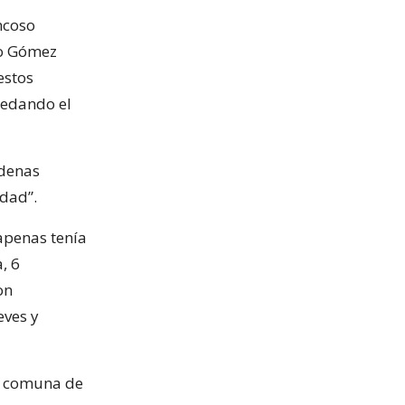
ncoso
ro Gómez
estos
uedando el
ndenas
edad”.
 apenas tenía
, 6
on
eves y
la comuna de