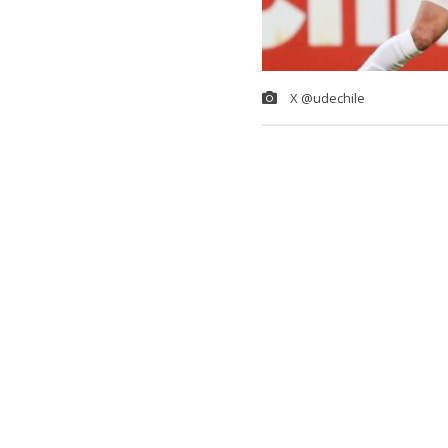
X @udechile
La U
abrochó e
2026
, como p
a
Unión San F
En compromiso
azul controló
resistencia d
permitieron a