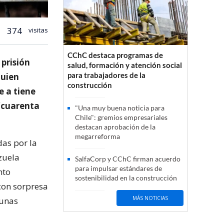
374
visitas
CChC destaca programas de
prisión
salud, formación y atención social
para trabajadores de la
quien
construcción
e a tiene
 “cuarenta
"Una muy buena noticia para
Chile": gremios empresariales
destacan aprobación de la
megarreforma
das por la
zuela
SalfaCorp y CChC firman acuerdo
para impulsar estándares de
nto
sostenibilidad en la construcción
 con sorpresa
MÁS NOTICIAS
 unas