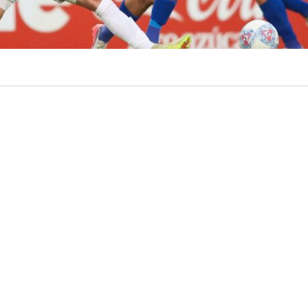
VER RESUMEN
ste miércoles su boleto a los
octavos de final
de la
Cop
rimero del Grupo D, luego de vencer en condición de visit
elipe
.
 disputado en el estadio ‘Nicolás Chahuán’ de La Calera
 gran parte del encuentro y, aunque debió trabajar para
el conjunto del Ascenso, terminó quedándose con tres pun
segurar el primer lugar de su zona.