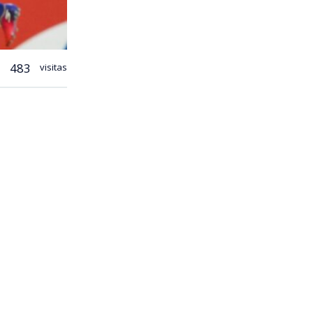
483
visitas
a Chile
ante por 1-0
, el cuadro
 romper la
tos que le