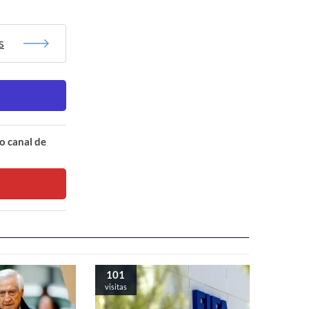
s
o canal de
101
visitas