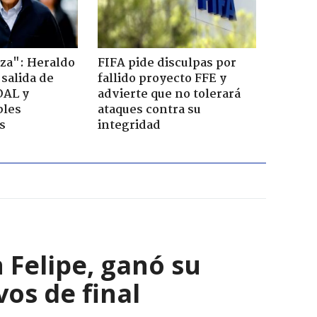
za": Heraldo
FIFA pide disculpas por
 salida de
fallido proyecto FFE y
OAL y
advierte que no tolerará
bles
ataques contra su
s
integridad
 Felipe, ganó su
vos de final