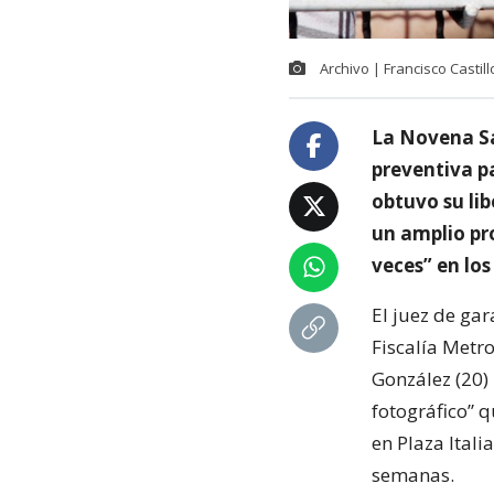
Archivo | Francisco Castil
La Novena Sa
preventiva p
obtuvo su li
un amplio pro
veces” en los
El juez de ga
Fiscalía Metr
González (20)
fotográfico” q
en Plaza Itali
semanas.