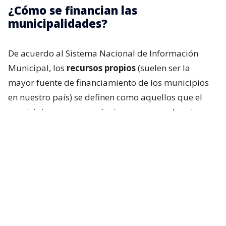
¿Cómo se financian las
municipalidades?
De acuerdo al Sistema Nacional de Información
Municipal, los
recursos propios
(suelen ser la
mayor fuente de financiamiento de los municipios
en nuestro país) se definen como aquellos que el
municipio genera por sí mismo, o que se le asignan
de forma permanente en el tiempo.
En este grupo se encontrarían los
Ingresos Propios
Permanentes (IPP),
como tributos, multas e
intereses, derechos municipales, entre otros; y el
Fondo Común Municipal (FCM).
Por otro lado, los
recursos externos
“son aquellos