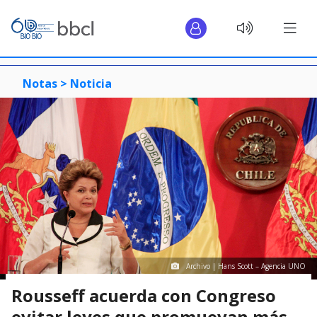
Notas >
Noticia
Archivo | Hans Scott – Agencia UNO
Rousseff acuerda con Congreso
evitar leyes que promuevan más