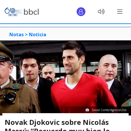
Notas >
Noticia
David Cortés/AgenciaUno
Novak Djokovic sobre Nicolás
Massú: “Recuerdo muy bien lo