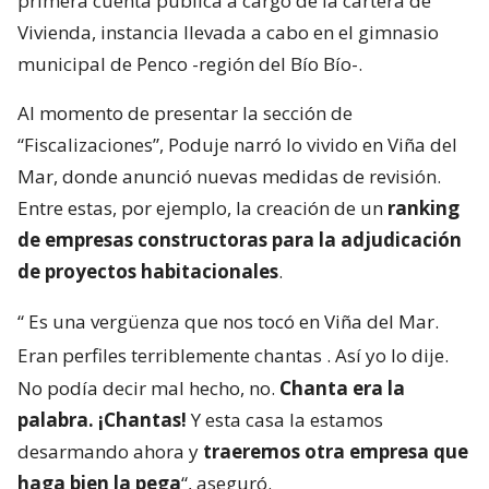
primera cuenta pública a cargo de la cartera de
Vivienda, instancia llevada a cabo en el gimnasio
municipal de Penco -región del Bío Bío-.
Al momento de presentar la sección de
“Fiscalizaciones”, Poduje narró lo vivido en Viña del
Mar, donde anunció nuevas medidas de revisión.
Entre estas, por ejemplo, la creación de un
ranking
de empresas constructoras para la adjudicación
de proyectos habitacionales
.
“
Es una vergüenza que nos tocó en Viña del Mar.
Eran perfiles terriblemente chantas
. Así yo lo dije.
No podía decir mal hecho, no.
Chanta era la
palabra. ¡Chantas!
Y esta casa la estamos
desarmando ahora y
traeremos otra empresa que
haga bien la pega
“, aseguró.