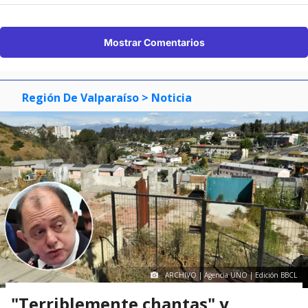
Mostrar Comentarios
Región De Valparaíso
> Noticia
ARCHIVO | Agencia UNO | Edición BBCL
"Terriblemente chantas" y