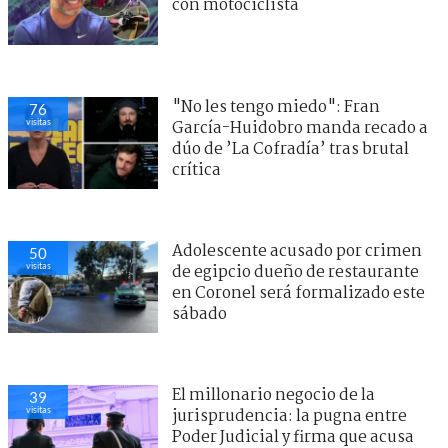
con motociclista
"No les tengo miedo": Fran
76
visitas
García-Huidobro manda recado a
dúo de ’La Cofradía’ tras brutal
crítica
Adolescente acusado por crimen
50
visitas
de egipcio dueño de restaurante
en Coronel será formalizado este
sábado
El millonario negocio de la
39
visitas
jurisprudencia: la pugna entre
Poder Judicial y firma que acusa