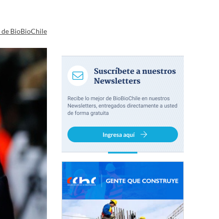
a de BioBioChile