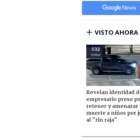
VISTO AHORA
532
visitas
Revelan identidad d
empresario preso p
retener y amenazar
muerte a niños por 
al "rin raja"