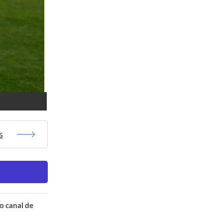
s
o canal de