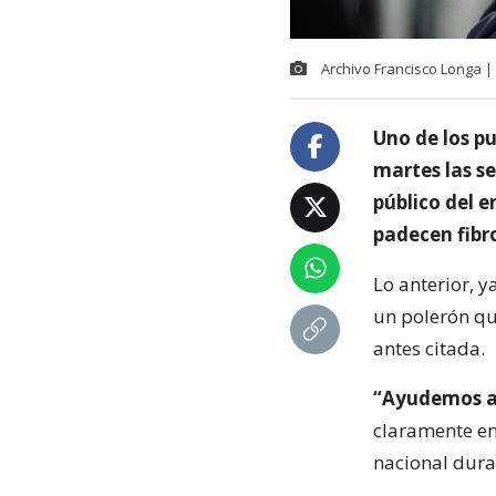
Archivo Francisco Longa 
Uno de los p
martes las se
público del 
padecen fibro
Lo anterior, 
un polerón qu
antes citada.
“Ayudemos a 
claramente en
nacional dura