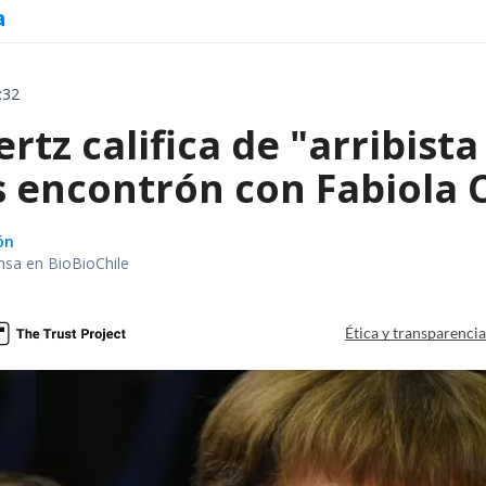
a
:32
tz califica de "arribist
s encontrón con Fabiola 
ón
nsa en BioBioChile
Ética y transparenci