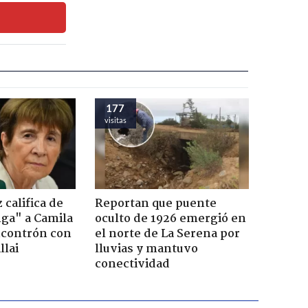
177
visitas
califica de
Reportan que puente
nga" a Camila
oculto de 1926 emergió en
ncontrón con
el norte de La Serena por
llai
lluvias y mantuvo
conectividad