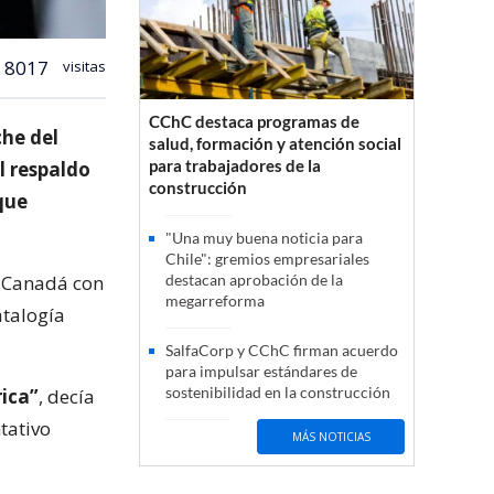
8017
visitas
CChC destaca programas de
che del
salud, formación y atención social
para trabajadores de la
l respaldo
construcción
que
"Una muy buena noticia para
Chile": gremios empresariales
n Canadá con
destacan aprobación de la
megarreforma
atalogía
SalfaCorp y CChC firman acuerdo
para impulsar estándares de
sostenibilidad en la construcción
rica”
, decía
tativo
MÁS NOTICIAS