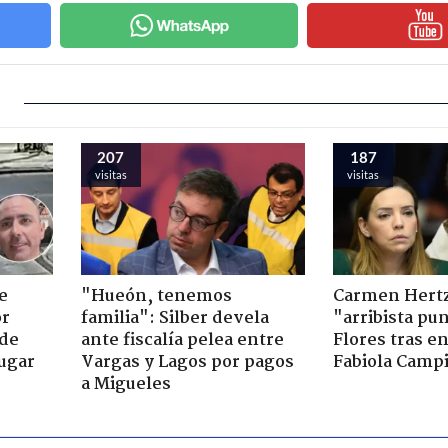
207
187
visitas
visitas
e
"Hueón, tenemos
Carmen Hertz 
or
familia": Silber devela
"arribista pu
 de
ante fiscalía pelea entre
Flores tras e
jugar
Vargas y Lagos por pagos
Fabiola Campi
a Migueles