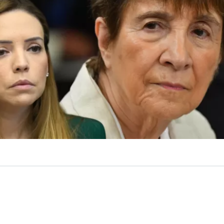
VER RESUMEN
 del Partido Comunista,
Carmen Hertz,
reaccionó con 