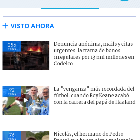
VISTO AHORA
Denuncia anónima, mails y citas
256
visitas
urgentes: la trama de bonos
irregulares por 13 mil millones en
Codelco
La "venganza" más recordada del
92
visitas
fútbol: cuando Roy Keane acabó
con la carrera del papá de Haaland
Nicolás, el hermano de Pedro
76
visitas