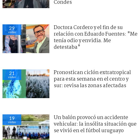
Condes
Doctora Cordero y el fin de su
29
visitas
relación con Eduardo Fuentes: "Me
tenía odio y envidia. Me
detestaba"
Pronostican ciclón extratropical
21
visitas
para esta semana en el centro y
sur: revisa las zonas afectadas
Un balón provocó un accidente
19
visitas
vehicular: la insólita situación que
se vivió en el fútbol uruguayo