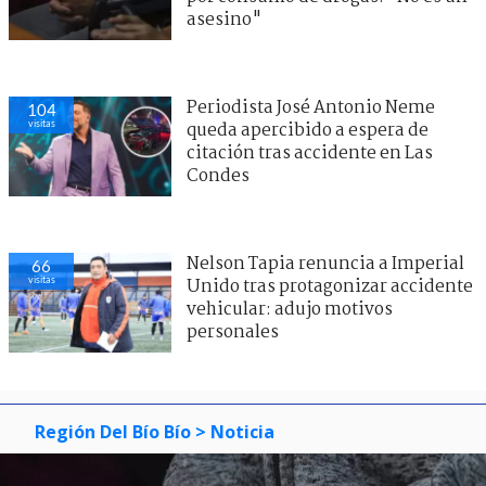
asesino"
Periodista José Antonio Neme
104
visitas
queda apercibido a espera de
citación tras accidente en Las
Condes
Nelson Tapia renuncia a Imperial
66
visitas
Unido tras protagonizar accidente
vehicular: adujo motivos
personales
Región Del Bío Bío
> Noticia