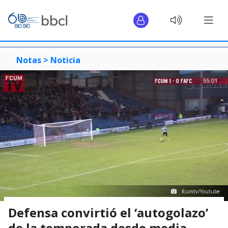
Notas >
Noticia
fcumtv/Youtube
Defensa convirtió el ‘autogolazo’
de la temporada desde media